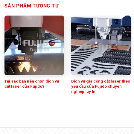
SẢN PHẨM TƯƠNG TỰ
Tại sao bạn nên chọn dịch vụ
Dịch vụ gia công cắt laser theo
cắt laser của Fujido?
yêu cầu của Fujido chuyên
nghiệp, uy tín