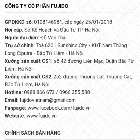
CÔNG TY CỔ PHẦN FUJIDO
GPDKKD số:
0108146981, cấp ngày 25/01/2018
Nơi cấp:
Sở Kế Hoạch và Đầu Tư TP Hà Nội.
Người đại diện:
Đỗ Văn Thái
Trụ sở chính:
Toà 6201 Sunshine City - KĐT Nam Thăng
Long Ciputra - Bắc Từ Liêm - Hà Nội
Xưởng sản xuất CS1:
số 42 đường Liên Mạc, Quận Bắc Từ
Liêm, Hà Nội
Xưởng sản xuất CS2
: 252 đường Thượng Cát, Thượng Cát,
Bắc Từ Liêm, Hà Nội
Hotline:
0988 866 673 / 0966 355 588
Email:
fujidovietnam@gmail.com
Fanpage:
www.facebook.com/fujido.vn
Website:
www.fujido.vn
CHÍNH SÁCH BÁN HÀNG