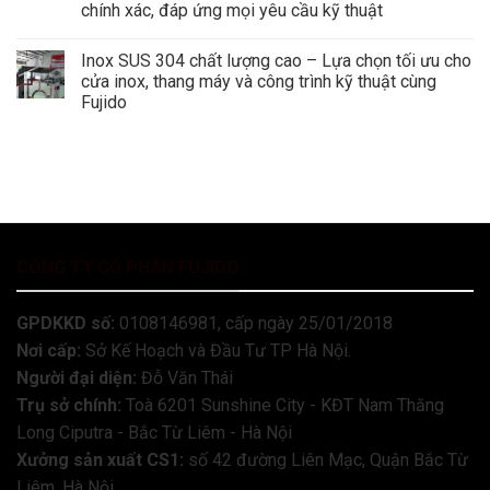
chính xác, đáp ứng mọi yêu cầu kỹ thuật
Inox SUS 304 chất lượng cao – Lựa chọn tối ưu cho
cửa inox, thang máy và công trình kỹ thuật cùng
Fujido
CÔNG TY CỔ PHẦN FUJIDO
GPDKKD số:
0108146981, cấp ngày 25/01/2018
Nơi cấp:
Sở Kế Hoạch và Đầu Tư TP Hà Nội.
Người đại diện:
Đỗ Văn Thái
Trụ sở chính:
Toà 6201 Sunshine City - KĐT Nam Thăng
Long Ciputra - Bắc Từ Liêm - Hà Nội
Xưởng sản xuất CS1:
số 42 đường Liên Mạc, Quận Bắc Từ
Liêm, Hà Nội