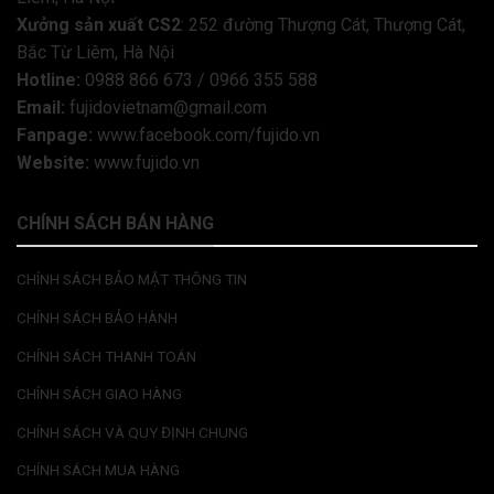
Xưởng sản xuất CS2
: 252 đường Thượng Cát, Thượng Cát,
Bắc Từ Liêm, Hà Nội
Hotline:
0988 866 673 / 0966 355 588
Email:
fujidovietnam@gmail.com
Fanpage:
www.facebook.com/fujido.vn
Website:
www.fujido.vn
CHÍNH SÁCH BÁN HÀNG
CHÍNH SÁCH BẢO MẬT THÔNG TIN
CHÍNH SÁCH BẢO HÀNH
CHÍNH SÁCH THANH TOÁN
CHÍNH SÁCH GIAO HÀNG
CHÍNH SÁCH VÀ QUY ĐỊNH CHUNG
CHÍNH SÁCH MUA HÀNG