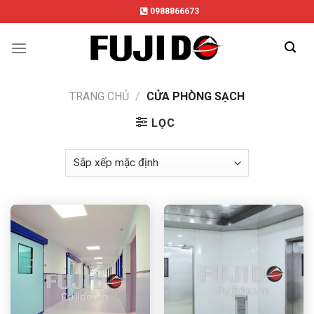
Skip
0988866673
to
content
TRANG CHỦ
/
CỬA PHÒNG SẠCH
LỌC