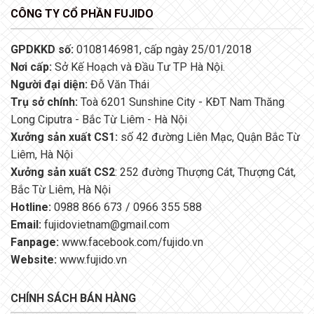
CÔNG TY CỔ PHẦN FUJIDO
GPDKKD số:
0108146981, cấp ngày 25/01/2018
Nơi cấp:
Sở Kế Hoạch và Đầu Tư TP Hà Nội.
Người đại diện:
Đỗ Văn Thái
Trụ sở chính:
Toà 6201 Sunshine City - KĐT Nam Thăng
Long Ciputra - Bắc Từ Liêm - Hà Nội
Xưởng sản xuất CS1:
số 42 đường Liên Mạc, Quận Bắc Từ
Liêm, Hà Nội
Xưởng sản xuất CS2
: 252 đường Thượng Cát, Thượng Cát,
Bắc Từ Liêm, Hà Nội
Hotline:
0988 866 673 / 0966 355 588
Email:
fujidovietnam@gmail.com
Fanpage:
www.facebook.com/fujido.vn
Website:
www.fujido.vn
CHÍNH SÁCH BÁN HÀNG