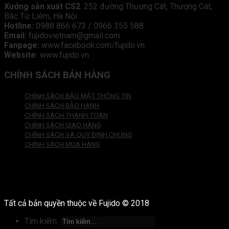
Xưởng sản xuất CS2
: 252 đường Thượng Cát, Thượng Cát,
Bắc Từ Liêm, Hà Nội
Hotline:
0988 866 673 / 0966 355 588
Email:
fujidovietnam@gmail.com
Fanpage:
www.facebook.com/fujido.vn
Website:
www.fujido.vn
CHÍNH SÁCH BÁN HÀNG
CHÍNH SÁCH BẢO MẬT THÔNG TIN
CHÍNH SÁCH BẢO HÀNH
CHÍNH SÁCH THANH TOÁN
CHÍNH SÁCH GIAO HÀNG
CHÍNH SÁCH VÀ QUY ĐỊNH CHUNG
CHÍNH SÁCH MUA HÀNG
Tất cả bản quyền thuộc về Fujido © 2018
Tìm kiếm: