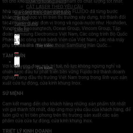
tới cho khách hàng những sản phẩm có chất lượng tốt nhất.
CỬA PHÒNG SẠCH
CẮT LASER THEO YÊU CẦU
Nhờ sự cố gắng không ngừng đó, FUJIDO đã từng bước
Gia công theo đơn đặt hàng
khẳng định được vị trí trên thị trường xây dựng, trở thành đối
Tin tức
tác tin cậy với các đơn vị trong và ngoài nước như: Hoshiden,
Tuyển dụng
Yungtech, Doosungtech, Ocean Group, Vincom Group, Tập
Liên hệ
đoàn Samsung Electronics Việt Nam, Các công trình Bộ Quốc
Phòng, các công trình bệnh Viện của Việt Nam , các nhà máy
phụ trợ cho nhà máy điện thoại SamSung Hàn Quốc….
Tìm kiếm:
TẦM
NHÌN
Với khát vọng đam mê, trí tuệ, nỗ lực không ngừng nghỉ và
Tìm kiếm:
chiến lược đầu tư phát triển bền vững Fujido trở thành doanh
nghiệp hàng đầu thị trường Việt Nam trong trong lĩnh vực sản
xuất cửa tự động, cửa kính khung Inox.
SỨ MỆNH
Cam kết mang đến cho khách hàng những sản phẩm tốt nhất
với giá thành tốt nhất, đáp ứng mọi yêu cầu của khách hàng, để
luôn giữ vị trí tiên phong trên thị trường sản xuất các sản
phẩm cửa cửa tự động, cửa kính khung inox.
TRIẾT LÝ KINH DOANH