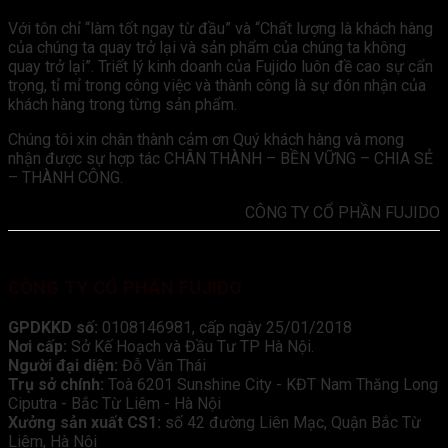
Với tôn chỉ “làm tốt ngay từ đầu” và “Chất lượng là khách hàng
của chúng ta quay trở lại và sản phẩm của chúng ta không
quay trở lại”. Triết lý kinh doanh của Fujido luôn đề cao sự cẩn
trọng, tỉ mỉ trong công việc và thành công là sự đón nhận của
khách hàng trong từng sản phẩm.
Chúng tôi xin chân thành cảm ơn Quý khách hàng và mong
nhận được sự hợp tác CHÂN THÀNH – BỀN VỮNG – CHIA SẺ
– THÀNH CÔNG.
CÔNG TY CỔ PHẦN FUJIDO
CÔNG TY CỔ PHẦN FUJIDO
GPDKKD số:
0108146981, cấp ngày 25/01/2018
Nơi cấp:
Sở Kế Hoạch và Đầu Tư TP Hà Nội.
Người đại diện:
Đỗ Văn Thái
Trụ sở chính:
Toà 6201 Sunshine City - KĐT Nam Thăng Long
Ciputra - Bắc Từ Liêm - Hà Nội
Xưởng sản xuất CS1:
số 42 đường Liên Mạc, Quận Bắc Từ
Liêm, Hà Nội