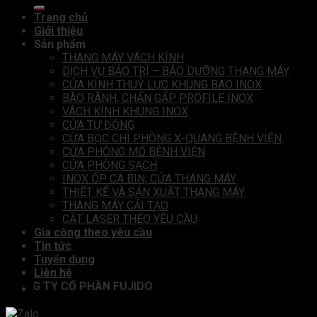
Trang chủ
Giới thiệu
Sản phẩm
THANG MÁY VÁCH KÍNH
DỊCH VỤ BẢO TRÌ – BẢO DƯỠNG THANG MÁY
CỬA KÍNH THUỶ LỰC KHUNG BAO INOX
BÀO RÃNH, CHẤN GẤP PROFILE INOX
VÁCH KÍNH KHUNG INOX
CỬA TỰ ĐỘNG
CỬA BỌC CHÌ PHÒNG X-QUANG BỆNH VIỆN
CỬA PHÒNG MỔ BỆNH VIỆN
CỬA PHÒNG SẠCH
INOX ỐP CA BIN, CỬA THANG MÁY
THIẾT KẾ VÀ SẢN XUẤT THANG MÁY
THANG MÁY CẢI TẠO
CẮT LASER THEO YÊU CẦU
Gia công theo yêu cầu
Tin tức
Tuyển dụng
Liên hệ
CÔNG TY CỔ PHẦN FUJIDO