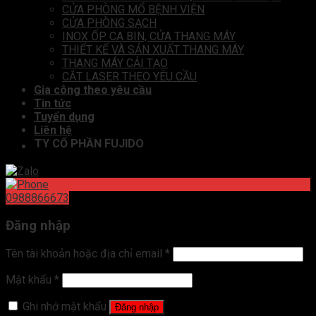
CỬA PHÒNG MỔ BỆNH VIỆN
CỬA PHÒNG SẠCH
INOX ỐP CA BIN, CỬA THANG MÁY
THIẾT KẾ VÀ SẢN XUẤT THANG MÁY
THANG MÁY CẢI TẠO
CẮT LASER THEO YÊU CẦU
Gia công theo yêu cầu
Tin tức
Tuyển dụng
Liên hệ
ÔNG TY CỔ PHẦN FUJIDO
0988866673
Đăng nhập
Tên tài khoản hoặc địa chỉ email
*
Mật khẩu
*
Ghi nhớ mật khẩu
Đăng nhập