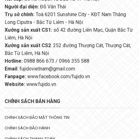
Người đại diện:
Đỗ Văn Thái
Trụ sở chính:
Toà 6201 Sunshine City - KĐT Nam Thăng
Long Ciputra - Bắc Từ Liêm - Hà Nội
Xưởng sản xuất CS1:
số 42 đường Liên Mạc, Quận Bắc Từ
Liêm, Hà Nội
Xưởng sản xuất CS2
: 252 đường Thượng Cát, Thượng Cát,
Bắc Từ Liêm, Hà Nội
Hotline:
0988 866 673 / 0966 355 588
Email:
fujidovietnam@gmail.com
Fanpage:
www.facebook.com/fujido.vn
Website:
www.fujido.vn
CHÍNH SÁCH BÁN HÀNG
CHÍNH SÁCH BẢO MẬT THÔNG TIN
CHÍNH SÁCH BẢO HÀNH
CHÍNH SÁCH THANH TOÁN