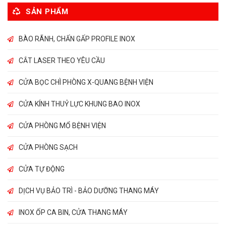
SẢN PHẨM
BÀO RÃNH, CHẤN GẤP PROFILE INOX
CẮT LASER THEO YÊU CẦU
CỬA BỌC CHÌ PHÒNG X-QUANG BỆNH VIỆN
CỬA KÍNH THUỶ LỰC KHUNG BAO INOX
CỬA PHÒNG MỔ BỆNH VIỆN
CỬA PHÒNG SẠCH
CỬA TỰ ĐỘNG
DỊCH VỤ BẢO TRÌ - BẢO DƯỠNG THANG MÁY
INOX ỐP CA BIN, CỬA THANG MÁY