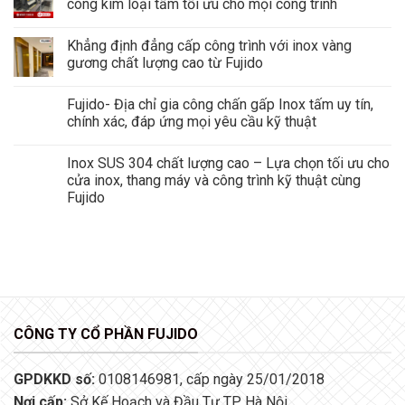
công kim loại tấm tối ưu cho mọi công trình
Khẳng định đẳng cấp công trình với inox vàng
gương chất lượng cao từ Fujido
Fujido- Địa chỉ gia công chấn gấp Inox tấm uy tín,
chính xác, đáp ứng mọi yêu cầu kỹ thuật
Inox SUS 304 chất lượng cao – Lựa chọn tối ưu cho
cửa inox, thang máy và công trình kỹ thuật cùng
Fujido
CÔNG TY CỔ PHẦN FUJIDO
GPDKKD số:
0108146981, cấp ngày 25/01/2018
Nơi cấp:
Sở Kế Hoạch và Đầu Tư TP Hà Nội.