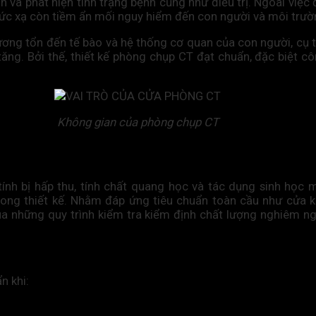
ảnh và phát hiện tình trạng bệnh cũng như điều trị. Ngoài vi
g bức xạ còn tiềm ẩn mối nguy hiểm đến con người và môi t
thương tổn đến tế bào và hệ thống cơ quan của con người, cụ 
tăng. Bởi thế, thiết kế phòng chụp CT đạt chuẩn, đặc biệt c
Không gian của phòng chụp CT
 tính bị hấp thu, tính chất quang học và tác dụng sinh họ
rong thiết kế. Nhằm đáp ứng tiêu chuẩn toàn cầu như cửa 
ua những quy trình kiểm tra kiểm định chất lượng nghiêm n
n khi: