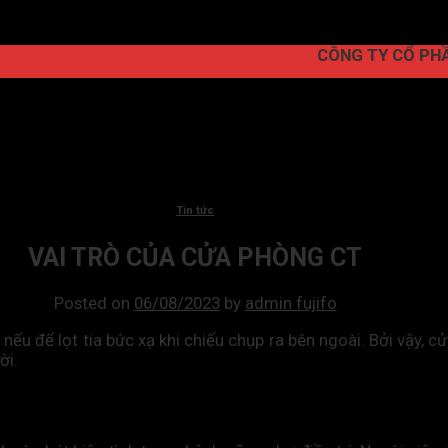
CÔNG TY CỔ PHẦN FUJ
Tin tức
VAI TRÒ CỦA CỬA PHÒNG CT
Posted on
06/08/2023
by
admin fujifo
 nếu để lọt tia bức xạ khi chiếu chụp ra bên ngoài. Bởi vậy, 
ời.