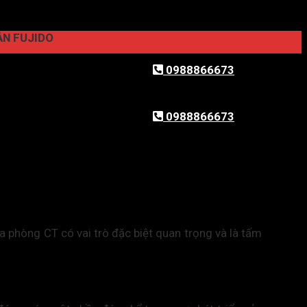
IDO
0988866673
0988866673
cửa phòng CT có vai trò đặc biệt quan trọng và là tấm