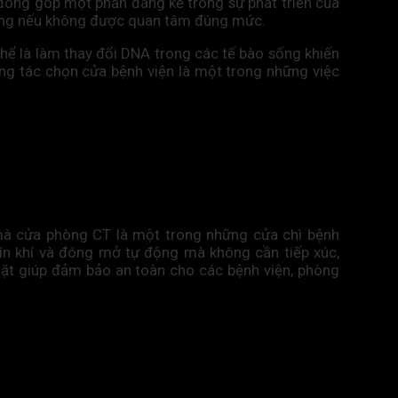
ệc đóng góp một phần đáng kể trong sự phát triển của
rường nếu không được quan tâm đúng mức.
thể là làm thay đổi DNA trong các tế bào sống khiến
ông tác chọn cửa bệnh viện là một trong những việc
c mà cửa phòng CT là một trong những cửa chì bệnh
kín khí và đóng mở tự động mà không cần tiếp xúc,
gặt giúp đảm bảo an toàn cho các bệnh viện, phòng