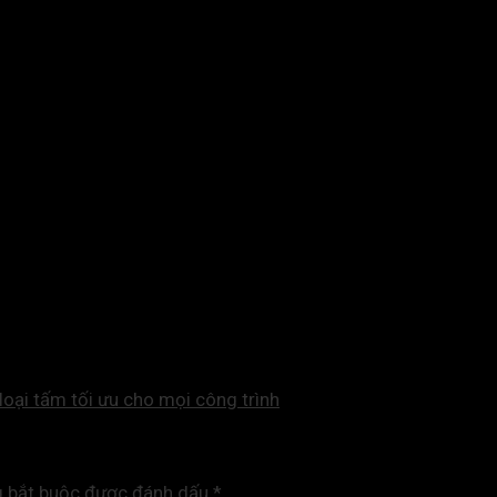
loại tấm tối ưu cho mọi công trình
g bắt buộc được đánh dấu
*