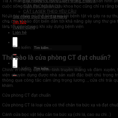
Tia X mang lại nhiều lơi ích ưu việt trong chẩn đoán hình 
BÀO RÃNH, CHẤN GẤP PROFILE INOX
cuộc sống hiện đại, nghiên cứu khoa học cũng chỉ ra rằn
CỬA PHÒNG SẠCH
CẮT LASER THEO YÊU CẦU
Nó là tác nhân có thể liên quan tới bệnh tật và gây ra sự 
Gia công theo đơn đặt hàng
cho các tế bào đột biến dẫn tới khả năng gây ung thư gia 
Tin tức
làm tối quan trọng khi xây dựng bệnh viện.
Tuyển dụng
Liên hệ
Tìm kiếm:
Thế nào là cửa phòng CT đạt chuẩn?
Tìm kiếm:
Chính vì những đặc tính: tính truyền thẳng và đâm xuyên,
viện chuyên dụng được nhà sản xuất đặc biệt chú trọng t
thông qua công tắc cảm ứng trọng lương…, cửa chì trải q
khám.
Cửa phòng CT đạt chuẩn
Cửa phòng CT là loại cửa có thể chắn tia bức xạ và đạt chuẩ
Cánh cửa bọc vật liệu cản tia bức xạ (chì lá, cao su chì…)