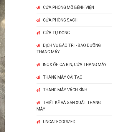
CỬA PHÒNG MỔ BỆNH VIỆN
CỬA PHÒNG SẠCH
CỬA TỰ ĐỘNG
DỊCH VỤ BẢO TRÌ - BẢO DƯỠNG
THANG MÁY
INOX ỐP CA BIN, CỬA THANG MÁY
THANG MÁY CẢI TẠO
THANG MÁY VÁCH KÍNH
THIẾT KẾ VÀ SẢN XUẤT THANG
MÁY
UNCATEGORIZED