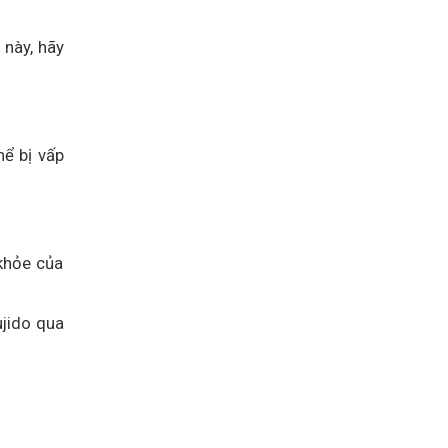
 này, hãy
hể bị vấp
khỏe của
jido qua