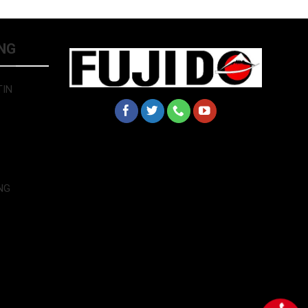
NG
TIN
NG