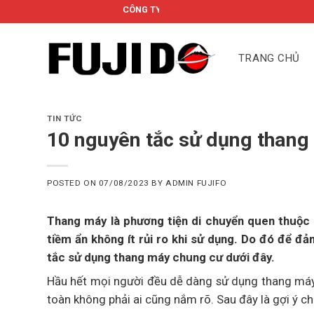
Skip
CÔNG TY CỔ PHẦN FUJIDO
to
content
TRANG CHỦ
TIN TỨC
10 nguyên tắc sử dụng thang
POSTED ON
07/08/2023
BY
ADMIN FUJIFO
Thang máy là phương tiện di chuyển quen thuộc 
tiềm ẩn không ít rủi ro khi sử dụng. Do đó để đ
tắc sử dụng thang máy chung cư dưới đây.
Hầu hết mọi người đều dễ dàng sử dụng thang má
toàn không phải ai cũng nắm rõ. Sau đây là gợi ý chi