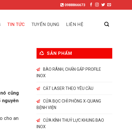
0988866673
G
TIN TỨC
TUYỂN DỤNG
LIÊN HỆ
SẢN PHẨM
BÀO RÃNH, CHẤN GẤP PROFILE
INOX
CẮT LASER THEO YÊU CẦU
 nó cũng
5 nguyên
CỬA BỌC CHÌ PHÒNG X-QUANG
BỆNH VIỆN
o cho an
CỬA KÍNH THUỶ LỰC KHUNG BAO
INOX