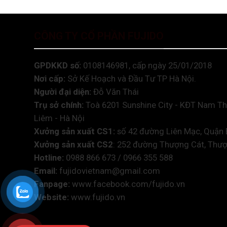
CÔNG TY CỔ PHẦN FUJIDO
GPDKKD số:
0108146981, cấp ngày 25/01/2018
Nơi cấp:
Sở Kế Hoạch và Đầu Tư TP Hà Nội.
Người đại diện:
Đỗ Văn Thái
Trụ sở chính:
Toà 6201 Sunshine City - KĐT Nam Th
Liêm - Hà Nội
Xưởng sản xuất CS1:
số 42 đường Liên Mạc, Quận 
Xưởng sản xuất CS2
: 252 đường Thượng Cát, Thượ
Hotline:
0988 866 673 / 0966 355 588
Email:
fujidovietnam@gmail.com
Fanpage:
www.facebook.com/fujido.vn
Website:
www.fujido.vn