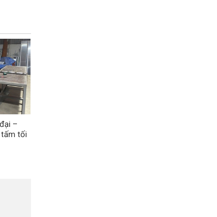
đại –
 tấm tối