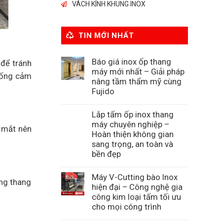
VÁCH KÍNH KHUNG INOX
TIN MỚI NHẤT
Báo giá inox ốp thang
 để tránh
máy mới nhất – Giải pháp
thống cảm
nâng tầm thẩm mỹ cùng
Fujido
Lắp tấm ốp inox thang
máy chuyên nghiệp –
à mắt nên
Hoàn thiện không gian
sang trọng, an toàn và
bền đẹp
Máy V-Cutting bào Inox
ong thang
hiện đại – Công nghệ gia
công kim loại tấm tối ưu
cho mọi công trình