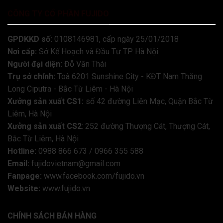
CÔNG TY CỔ PHẦN FUJIDO
GPDKKD số:
0108146981, cấp ngày 25/01/2018
Nơi cấp:
Sở Kế Hoạch và Đầu Tư TP Hà Nội.
Người đại diện:
Đỗ Văn Thái
Trụ sở chính:
Toà 6201 Sunshine City - KĐT Nam Thăng
Long Ciputra - Bắc Từ Liêm - Hà Nội
Xưởng sản xuất CS1:
số 42 đường Liên Mạc, Quận Bắc Từ
Liêm, Hà Nội
Xưởng sản xuất CS2
: 252 đường Thượng Cát, Thượng Cát,
Bắc Từ Liêm, Hà Nội
Hotline:
0988 866 673 / 0966 355 588
Email:
fujidovietnam@gmail.com
Fanpage:
www.facebook.com/fujido.vn
Website:
www.fujido.vn
CHÍNH SÁCH BÁN HÀNG