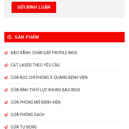
SẢN PHẨM
BÀO RÃNH, CHẤN GẤP PROFILE INOX
CẮT LASER THEO YÊU CẦU
CỬA BỌC CHÌ PHÒNG X-QUANG BỆNH VIỆN
CỬA KÍNH THUỶ LỰC KHUNG BAO INOX
CỬA PHÒNG MỔ BỆNH VIỆN
CỬA PHÒNG SẠCH
CỬA TỰ ĐỘNG