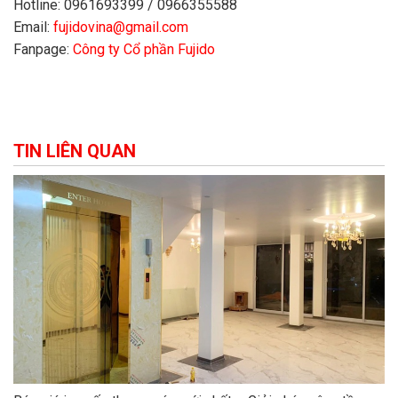
Hotline: 0961693399 / 0966355588
Email:
fujidovina@gmail.com
Fanpage:
Công ty Cổ phần Fujido
TIN LIÊN QUAN