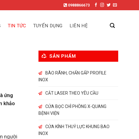
0988866673
G
TIN TỨC
TUYỂN DỤNG
LIÊN HỆ
SẢN PHẨM
BÀO RÃNH, CHẤN GẤP PROFILE
INOX
CẮT LASER THEO YÊU CẦU
và ứng
am khảo
CỬA BỌC CHÌ PHÒNG X-QUANG
BỆNH VIỆN
CỬA KÍNH THUỶ LỰC KHUNG BAO
INOX
on người