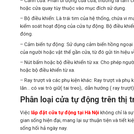
– Cánh cửa: Phần di động của cửa, thường là tấm cửa
hoặc cửa quay tùy thuộc vào mục đích sử dụng.
– Bộ điều khiển: Là trái tim của hệ thống, chứa vi 
kiểm soát hoạt động của cửa tự động. Bộ điều khiể
đóng.
– Cảm biến tự động: Sử dụng cảm biến hồng ngoại (c
của người hoặc vật thể gần cửa, từ đó gửi tín hiệu 
– Nút bấm hoặc bộ điều khiển từ xa: Cho phép ngườ
hoặc bộ điều khiển từ xa.
– Ray trượt và các phụ kiện khác: Ray trượt và phụ 
lăn… có vai trò giữ( tai treo), dẫn hướng ( ray trượ
Phân loại cửa tự động trên thị 
Việc
lắp đặt cửa tự động tại Hà Nội
không chỉ là sự
gian sống hiện đại, mang lại sự thuận tiện và tiết 
sống hối hả ngày nay.