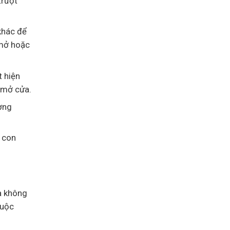
trượt
 khác để
 mở hoặc
t hiện
g mở cửa.
ờng
, con
a không
cuộc