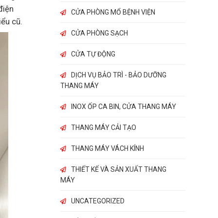
điện
CỬA PHÒNG MỔ BỆNH VIỆN
iểu cũ.
CỬA PHÒNG SẠCH
CỬA TỰ ĐỘNG
DỊCH VỤ BẢO TRÌ - BẢO DƯỠNG
THANG MÁY
INOX ỐP CA BIN, CỬA THANG MÁY
THANG MÁY CẢI TẠO
THANG MÁY VÁCH KÍNH
THIẾT KẾ VÀ SẢN XUẤT THANG
MÁY
UNCATEGORIZED