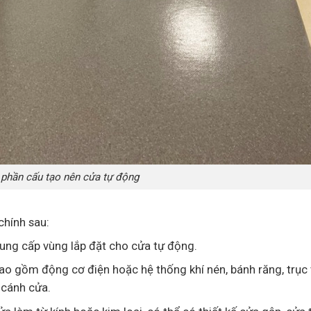
 phần cấu tạo nên cửa tự động
hính sau:
ung cấp vùng lắp đặt cho cửa tự động.
ao gồm động cơ điện hoặc hệ thống khí nén, bánh răng, trục
 cánh cửa.