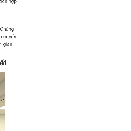
tích hợp
. Chúng
i chuyển
i gian
ất