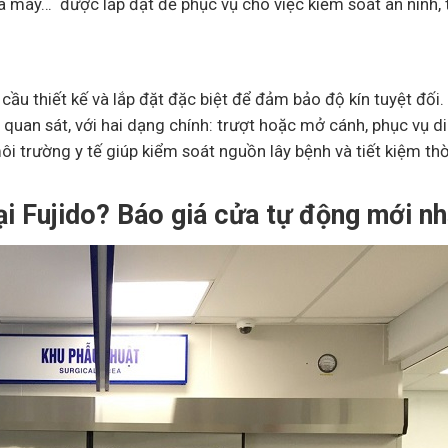
 máy… được lắp đặt để phục vụ cho việc kiểm soát an ninh, 
cầu thiết kế và lắp đặt đặc biệt để đảm bảo độ kín tuyệt đối
quan sát, với hai dạng chính: trượt hoặc mở cánh, phục vụ d
 trường y tế giúp kiểm soát nguồn lây bệnh và tiết kiệm thờ
ại Fujido? Báo giá cửa tự động mới nh