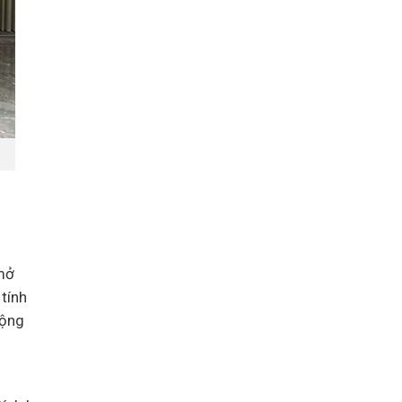
 mở
tính
động