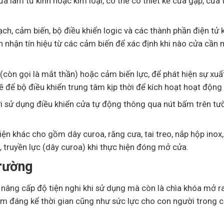
 làm từ kính hoặc kim loại, có thể có thiết kế cửa gập, cửa 
mạch, cảm biến, bộ điều khiển logic và các thành phần điện tử
n nhận tín hiệu từ các cảm biến để xác định khi nào cửa cần
òn gọi là mắt thần) hoặc cảm biến lực, để phát hiện sự xuấ
về để bộ điều khiển trung tâm kịp thời để kích hoạt hoạt độn
i sử dụng điều khiển cửa tự động thông qua nút bấm trên tư
kiện khác cho gồm dây curoa, răng cưa, tai treo, nắp hộp inox
t), truyền lực (dây curoa) khi thực hiện đóng mở cửa.
trường
 nâng cấp độ tiện nghi khi sử dụng mà còn là chìa khóa mở r
kiệm đáng kể thời gian cũng như sức lực cho con người trong 