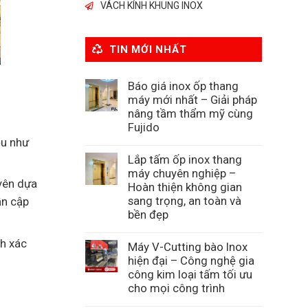
VÁCH KÍNH KHUNG INOX
TIN MỚI NHẤT
Báo giá inox ốp thang
máy mới nhất – Giải pháp
nâng tầm thẩm mỹ cùng
Fujido
ệu như
Lắp tấm ốp inox thang
máy chuyên nghiệp –
uyên dựa
Hoàn thiện không gian
sang trọng, an toàn và
ần cập
bền đẹp
nh xác
Máy V-Cutting bào Inox
hiện đại – Công nghệ gia
công kim loại tấm tối ưu
cho mọi công trình