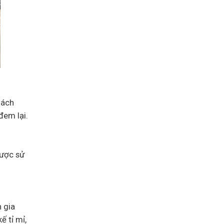
hách
đem lại.
được sử
 gia
ế tỉ mỉ,