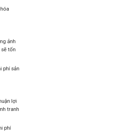
 hóa
ũng ảnh
 sẽ tốn
i phí sản
huận lợi
ạnh tranh
i phí