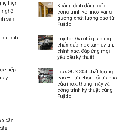
ghệ hiện
Khẳng định đẳng cấp
g nghệ
công trình với inox vàng
gương chất lượng cao từ
ành sản
Fujido
hân lành
Fujido- Địa chỉ gia công
chấn gấp Inox tấm uy tín,
chính xác, đáp ứng mọi
yêu cầu kỹ thuật
ực tiếp
Inox SUS 304 chất lượng
 máy
cao – Lựa chọn tối ưu cho
cửa inox, thang máy và
công trình kỹ thuật cùng
Fujido
ợp cần
 cầu