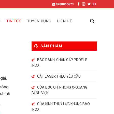
0988866673
G
TIN TỨC
TUYỂN DỤNG
LIÊN HỆ
SẢN PHẨM
BÀO RÃNH, CHẤN GẤP PROFILE
INOX
CẮT LASER THEO YÊU CẦU
giá.
chóng
CỬA BỌC CHÌ PHÒNG X-QUANG
BỆNH VIỆN
 chính
CỬA KÍNH THUỶ LỰC KHUNG BAO
INOX