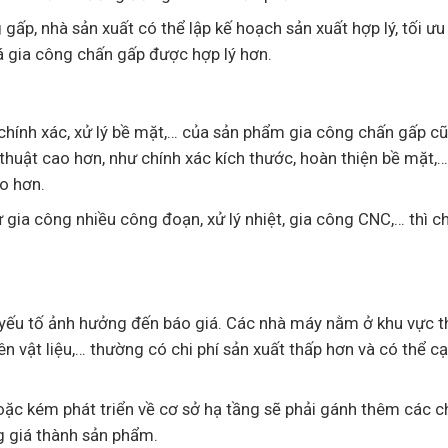
ấp, nhà sản xuất có thể lập kế hoạch sản xuất hợp lý, tối ưu
iá gia công chấn gấp được hợp lý hơn.
 chính xác, xử lý bề mặt,… của sản phẩm gia công chấn gấp c
huật cao hơn, như chính xác kích thước, hoàn thiện bề mặt,…
ao hơn.
gia công nhiều công đoạn, xử lý nhiệt, gia công CNC,… thì ch
à yếu tố ảnh hưởng đến báo giá. Các nhà máy nằm ở khu vực t
n vật liệu,… thường có chi phí sản xuất thấp hơn và có thể c
oặc kém phát triển về cơ sở hạ tầng sẽ phải gánh thêm các ch
ng giá thành sản phẩm.