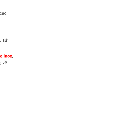
 các
u sử
g Inox
,
g về