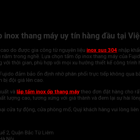
ốp inox thang máy uy tín hàng đầu tại Vi
 cao do được gia công từ nguyên liệu
inox sus 304
nhập khẩ
ều năm trong nghề. Lựa chọn tấm ốp inox thang máy của Fuj
 với thời gian, phù hợp với mọi xu hướng thiết kế công trình h
Fujido đảm bảo ổn định nhờ phân phối trực tiếp không qua bấ
 bị đội giá lên cao.
 xuất và
lắp tấm inox ốp thang máy
theo đơn đặt hàng cho rất 
t lượng cao, tương xứng với giá thành và đem lại sự hài lò
oại cửa tự động, cửa phòng mổ, Quý khách hàng vui lòng liên 
uế 2, Quận Bắc Từ Liêm
Hà Nội