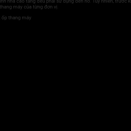
nh nhà cao tầng đều phải sử dụng đến nó. Tuy nhiên, trước k
thang máy của từng đơn vị.