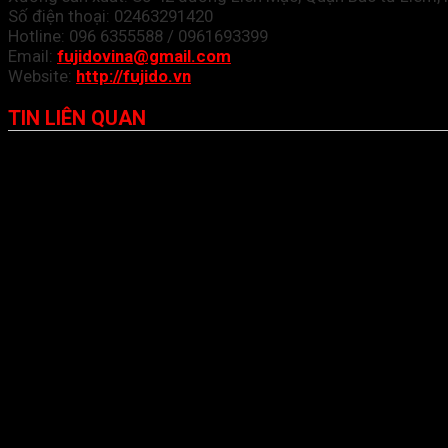
Số điện thoại: 02463291420
Hotline: 096 6355588 / 0961693399
Email:
fujidovina@gmail.com
Website:
http://fujido.vn
TIN LIÊN QUAN