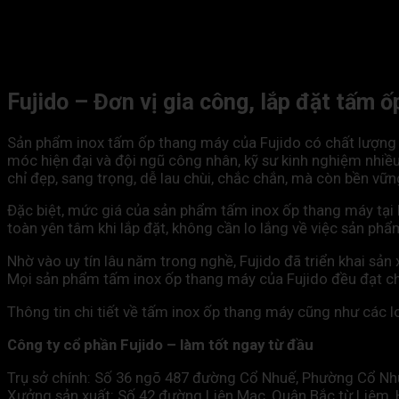
Fujido – Đơn vị gia công, lắp đặt tấm 
Sản phẩm inox tấm ốp thang máy của Fujido có chất lượng
móc hiện đại và đội ngũ công nhân, kỹ sư kinh nghiệm nhi
chỉ đẹp, sang trọng, dễ lau chùi, chắc chắn, mà còn bền vững
Đặc biệt, mức giá của sản phẩm tấm inox ốp thang máy tại 
toàn yên tâm khi lắp đặt, không cần lo lắng về việc sản phẩm
Nhờ vào uy tín lâu năm trong nghề, Fujido đã triển khai sản
Mọi sản phẩm tấm inox ốp thang máy của Fujido đều đạt chấ
Thông tin chi tiết về tấm inox ốp thang máy cũng như các l
Công ty cổ phần Fujido – làm tốt ngay từ đầu
Trụ sở chính: Số 36 ngõ 487 đường Cổ Nhuế, Phường Cổ Nh
Xưởng sản xuất: Số 42 đường Liên Mạc, Quận Bắc từ Liêm, 