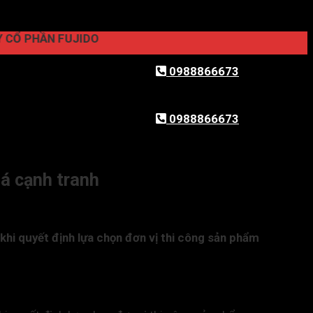
ẦN FUJIDO
0988866673
0988866673
iá cạnh tranh
khi quyết định lựa chọn đơn vị thi công sản phẩm