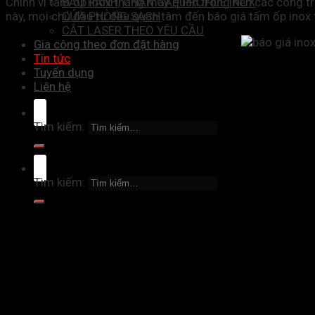
Chính vì tấm ốp inox thang máy quan trọng nên các công trì
BÀO RÃNH, CHẤN GẤP PROFILE INOX
này, mọi chủ đầu tư đều quan tâm đến báo giá tấm ốp inox 
CỬA PHÒNG SẠCH
CẮT LASER THEO YÊU CẦU
Gia công theo đơn đặt hàng
Tin tức
Tuyển dụng
Liên hệ
Tìm kiếm:
Tìm kiếm: