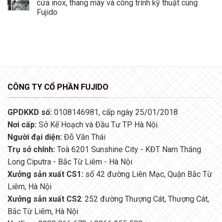
cửa inox, thang máy và công trình kỹ thuật cùng
Fujido
CÔNG TY CỔ PHẦN FUJIDO
GPDKKD số:
0108146981, cấp ngày 25/01/2018
Nơi cấp:
Sở Kế Hoạch và Đầu Tư TP Hà Nội.
Người đại diện:
Đỗ Văn Thái
Trụ sở chính:
Toà 6201 Sunshine City - KĐT Nam Thăng
Long Ciputra - Bắc Từ Liêm - Hà Nội
Xưởng sản xuất CS1:
số 42 đường Liên Mạc, Quận Bắc Từ
Liêm, Hà Nội
Xưởng sản xuất CS2
: 252 đường Thượng Cát, Thượng Cát,
Bắc Từ Liêm, Hà Nội