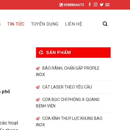
0988866673
G
TIN TỨC
TUYỂN DỤNG
LIÊN HỆ
SẢN PHẨM
BÀO RÃNH, CHẤN GẤP PROFILE
INOX
CẮT LASER THEO YÊU CẦU
h phố
CỬA BỌC CHÌ PHÒNG X-QUANG
BỆNH VIỆN
CỬA KÍNH THUỶ LỰC KHUNG BAO
 các hoạt
INOX