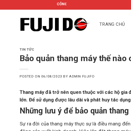
Skip
CÔNG TY CỔ PHẦN FUJIDO
to
content
TRANG CHỦ
TIN TỨC
Bảo quản thang máy thế nào 
POSTED ON
06/08/2023
BY
ADMIN FUJIFO
Thang máy đã trở nên quen thuộc với các hộ gia đì
lớn. Để sử dụng được lâu dài và phát huy tác dụn
Những lưu ý để bảo quản thang
Sự ra đời của thang máy thực sự là điều mang đến 