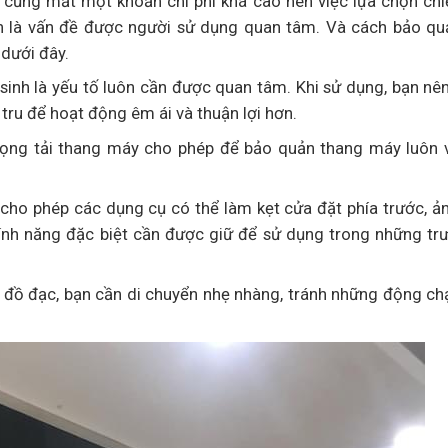
 cũng mất một khoản chi phí khá cao nên việc lựa chọn ch
ôn là vấn đề được người sử dụng quan tâm. Và cách bảo qu
 dưới đây.
sinh là yếu tố luôn cần được quan tâm. Khi sử dụng, bạn nê
tru để hoạt động êm ái và thuận lợi hơn.
trọng tải thang máy cho phép để bảo quản thang máy luôn 
cho phép các dụng cụ có thể làm kẹt cửa đặt phía trước, ả
tính năng đặc biệt cần được giữ để sử dụng trong những tr
n đồ đạc, bạn cần di chuyển nhẹ nhàng, tránh những động c