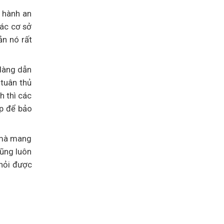
 hành an
các cơ sở
n nó rất
dàng dẫn
 tuân thủ
h thì các
p để bảo
 mà mang
cũng luôn
 hỏi được