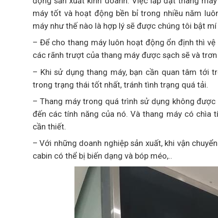
động sản xuất kinh doanh. Việc lắp đặt thang máy
máy tốt và hoạt động bền bỉ trong nhiều năm lu
máy như thế nào là hợp lý sẽ được chúng tôi bật mí
– Để cho thang máy luôn hoạt động ổn định thì vệ 
các rãnh trượt của thang máy được sạch sẽ và trơn 
– Khi sử dụng thang máy, bạn cần quan tâm tới 
trong trạng thái tốt nhất, tránh tình trạng quá tải.
– Thang máy trong quá trình sử dụng không được 
đến các tính năng của nó. Và thang máy có chìa 
cần thiết.
– Với những doanh nghiệp sản xuất, khi vận chuyể
cabin có thể bị biến dạng và bóp méo,..