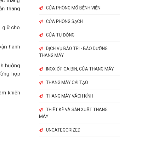
iếc thang
ản thang
CỬA PHÒNG MỔ BỆNH VIỆN
CỬA PHÒNG SẠCH
n giữ cho
CỬA TỰ ĐỘNG
vận hành
DỊCH VỤ BẢO TRÌ - BẢO DƯỠNG
THANG MÁY
nh hưởng
INOX ỐP CA BIN, CỬA THANG MÁY
ường hợp
THANG MÁY CẢI TẠO
hạm khiến
THANG MÁY VÁCH KÍNH
THIẾT KẾ VÀ SẢN XUẤT THANG
MÁY
UNCATEGORIZED