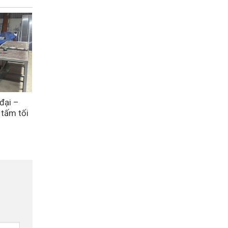
đại –
 tấm tối