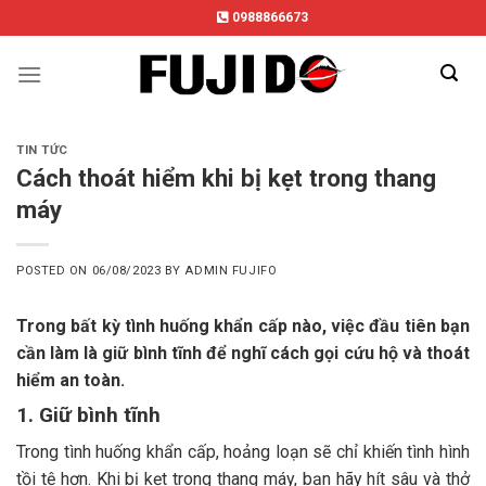
Skip
0988866673
to
content
TIN TỨC
Cách thoát hiểm khi bị kẹt trong thang
máy
POSTED ON
06/08/2023
BY
ADMIN FUJIFO
Trong bất kỳ tình huống khẩn cấp nào, việc đầu tiên bạn
cần làm là giữ bình tĩnh để nghĩ cách gọi cứu hộ và thoát
hiểm an toàn.
1. Giữ bình tĩnh
Trong tình huống khẩn cấp, hoảng loạn sẽ chỉ khiến tình hình
tồi tệ hơn. Khi bị kẹt trong thang máy, bạn hãy hít sâu và thở