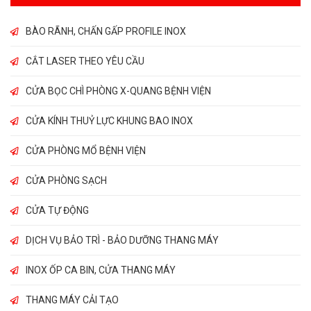
BÀO RÃNH, CHẤN GẤP PROFILE INOX
CẮT LASER THEO YÊU CẦU
CỬA BỌC CHÌ PHÒNG X-QUANG BỆNH VIỆN
CỬA KÍNH THUỶ LỰC KHUNG BAO INOX
CỬA PHÒNG MỔ BỆNH VIỆN
CỬA PHÒNG SẠCH
CỬA TỰ ĐỘNG
DỊCH VỤ BẢO TRÌ - BẢO DƯỠNG THANG MÁY
INOX ỐP CA BIN, CỬA THANG MÁY
THANG MÁY CẢI TẠO