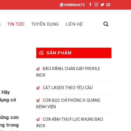
0988866673
G
TIN TỨC
TUYỂN DỤNG
LIÊN HỆ
SẢN PHẨM
BÀO RÃNH, CHẤN GẤP PROFILE
INOX
CẮT LASER THEO YÊU CẦU
. Hãy
dụng có
CỬA BỌC CHÌ PHÒNG X-QUANG
BỆNH VIỆN
hững cơn
CỬA KÍNH THUỶ LỰC KHUNG BAO
ông trong
INOX