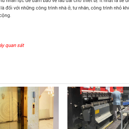
ư nhân lực để đảm bảo về lâu dài cho thiết bị. Ít nhất là sẽ 
 là đối với những công trình nhà ở, tư nhân, công trình nhỏ k
 cộng.
áy quan sát