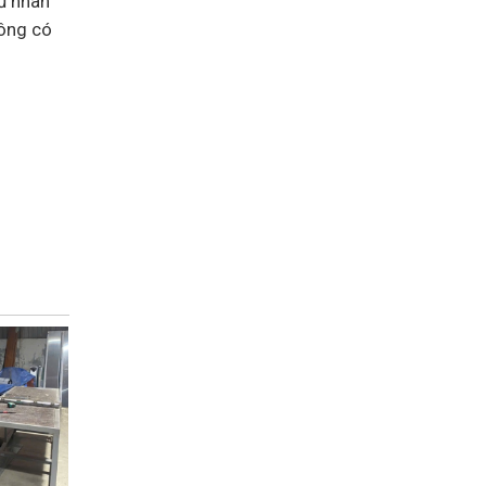
đủ nhân
hông có