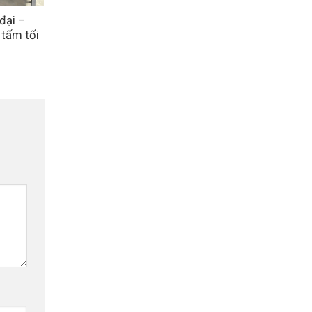
đại –
 tấm tối