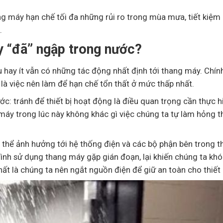
ng máy hạn chế tối đa những rủi ro trong mùa mưa, tiết kiệm 
.
áy “đã” ngập trong nước?
hay ít vẫn có những tác động nhất định tới thang máy. Chính 
t là việc nên làm để hạn chế tổn thất ở mức thấp nhất.
c: tránh để thiết bị hoạt động là điều quan trọng cần thực h
áy trong lúc này không khác gì việc chúng ta tự làm hỏng th
 thể ảnh hưởng tới hệ thống điện và các bộ phận bên trong 
trình sử dụng thang máy gặp gián đoạn, lại khiến chúng ta kh
ất là chúng ta nên ngắt nguồn điện để giữ an toàn cho thiết 