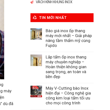
VÁCH KÍNH KHUNG INOX
TIN MỚI NHẤT
Báo giá inox ốp thang
máy mới nhất – Giải pháp
nâng tầm thẩm mỹ cùng
Fujido
Lắp tấm ốp inox thang
máy chuyên nghiệp –
Hoàn thiện không gian
sang trọng, an toàn và
bền đẹp
ng
Máy V-Cutting bào Inox
ang máy
hiện đại – Công nghệ gia
iện
công kim loại tấm tối ưu
cho mọi công trình
m” dù đã