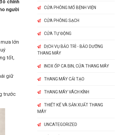
 đó chính
CỬA PHÒNG MỔ BỆNH VIỆN
cho người
CỬA PHÒNG SẠCH
CỬA TỰ ĐỘNG
i mưa lớn
DỊCH VỤ BẢO TRÌ - BẢO DƯỠNG
Quý
THANG MÁY
ng tốt,
INOX ỐP CA BIN, CỬA THANG MÁY
ái giữ
THANG MÁY CẢI TẠO
THANG MÁY VÁCH KÍNH
ng trước
THIẾT KẾ VÀ SẢN XUẤT THANG
MÁY
UNCATEGORIZED