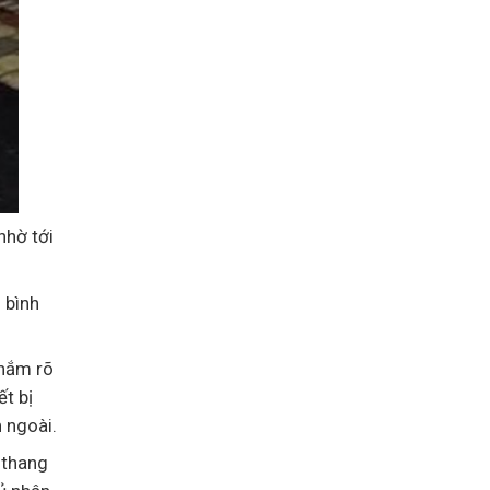
nhờ tới
 bình
 nắm rõ
t bị
 ngoài.
 thang