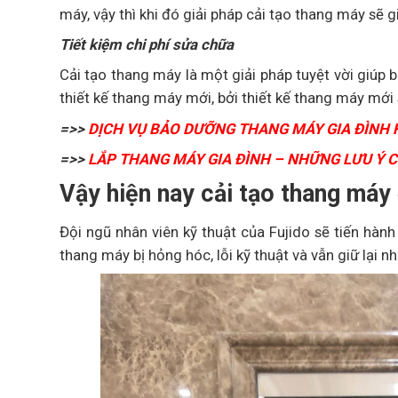
máy, vậy thì khi đó giải pháp cải tạo thang máy sẽ g
Tiết kiệm chi phí sửa chữa
Cải tạo thang máy là một giải pháp tuyệt vời giúp 
thiết kế thang máy mới, bởi thiết kế thang máy mớ
=>>
DỊCH VỤ BẢO DƯỠNG THANG MÁY GIA ĐÌNH 
=>>
LẮP THANG MÁY GIA ĐÌNH – NHỮNG LƯU Ý C
Vậy hiện nay cải tạo thang máy 
Đội ngũ nhân viên kỹ thuật của Fujido sẽ tiến hàn
thang máy bị hỏng hóc, lỗi kỹ thuật và vẫn giữ lại nh