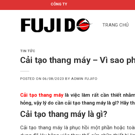
Skip
CÔNG TY CỔ PHẦN FUJIDO
to
content
TRANG CHỦ
TIN TỨC
Cải tạo thang máy – Vì sao p
POSTED ON
06/08/2023
BY
ADMIN FUJIFO
Cải tạo thang máy
là việc làm rất cần thiết nhằ
hỏng, vậy lý do cần cải tạo thang máy là gì? Hãy t
Cải tạo thang máy là gì?
Cải tạo thang máy là phục hồi một phần hoặc toà