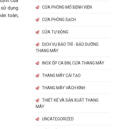
 định của
i sử dụng
CỬA PHÒNG MỔ BỆNH VIỆN
oàn toàn,
CỬA PHÒNG SẠCH
CỬA TỰ ĐỘNG
DỊCH VỤ BẢO TRÌ - BẢO DƯỠNG
THANG MÁY
INOX ỐP CA BIN, CỬA THANG MÁY
THANG MÁY CẢI TẠO
THANG MÁY VÁCH KÍNH
THIẾT KẾ VÀ SẢN XUẤT THANG
MÁY
UNCATEGORIZED