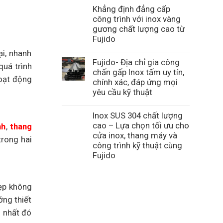
Khẳng định đẳng cấp
công trình với inox vàng
gương chất lượng cao từ
Fujido
ại, nhanh
Fujido- Địa chỉ gia công
quá trình
chấn gấp Inox tấm uy tín,
hoạt động
chính xác, đáp ứng mọi
yêu cầu kỹ thuật
Inox SUS 304 chất lượng
cao – Lựa chọn tối ưu cho
nh
,
thang
cửa inox, thang máy và
trong hai
công trình kỹ thuật cùng
Fujido
ẹp không
ớng thiết
n nhất đó