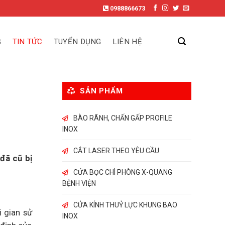
0988866673
G
TIN TỨC
TUYỂN DỤNG
LIÊN HỆ
SẢN PHẨM
BÀO RÃNH, CHẤN GẤP PROFILE
INOX
CẮT LASER THEO YÊU CẦU
đã cũ bị
CỬA BỌC CHÌ PHÒNG X-QUANG
BỆNH VIỆN
CỬA KÍNH THUỶ LỰC KHUNG BAO
 gian sử
INOX