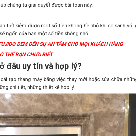
iúp chúng ta giải quyết được bài toán này.
bạn tiết kiệm được một số tiền không hề nhỏ khi so sánh với 
i sẽ ngốn của bạn một số tiền không nhỏ.
FUJIDO ĐEM ĐẾN SỰ AN TÂM CHO MỌI KHÁCH HÀNG
Ó THỂ BẠN CHƯA BIẾT
ở đâu uy tín và hợp lý?
h cải tạo thang máy bằng việc thay mới hoặc sửa chữa những
ững chi tiết, những thiết kế hợp lý.