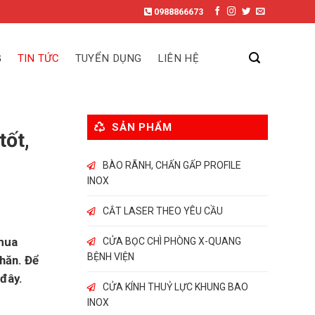
0988866673
G
TIN TỨC
TUYỂN DỤNG
LIÊN HỆ
SẢN PHẨM
tốt,
BÀO RÃNH, CHẤN GẤP PROFILE
INOX
CẮT LASER THEO YÊU CẦU
 mua
CỬA BỌC CHÌ PHÒNG X-QUANG
BỆNH VIỆN
hăn. Để
 đây.
CỬA KÍNH THUỶ LỰC KHUNG BAO
INOX