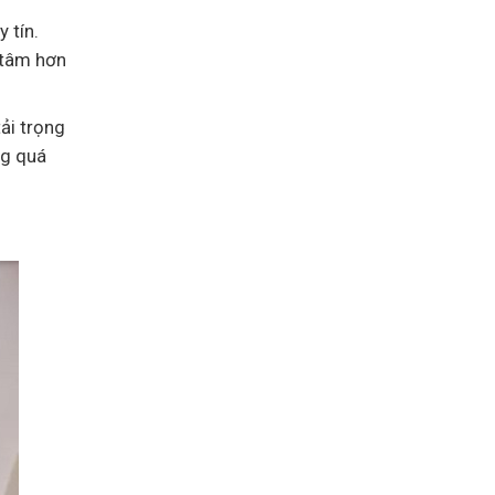
 tín.
 tâm hơn
ải trọng
ng quá