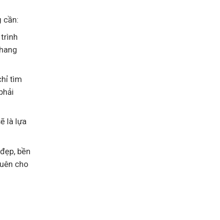
g cần:
trình
thang
hỉ tìm
phải
ẽ là lựa
 đẹp, bền
quên cho