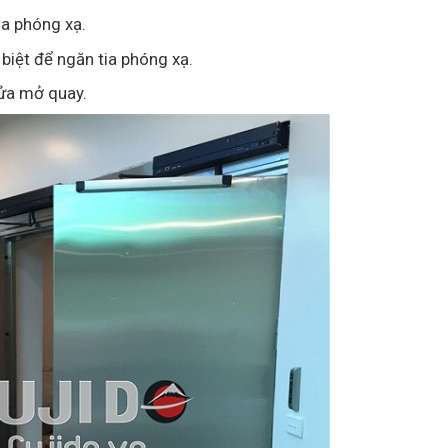
ia phóng xạ.
iệt để ngăn tia phóng xạ.
cửa mở quay.