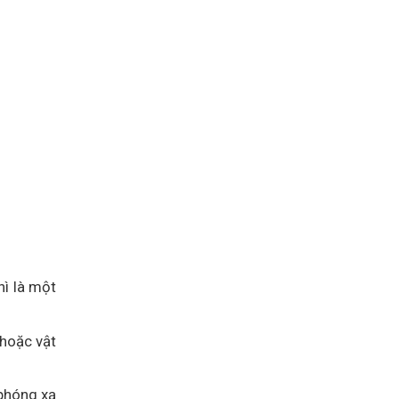
ì là một
 hoặc vật
 phóng xạ