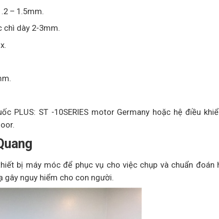
1.2 – 1.5mm.
c chì dày 2-3mm.
x.
mm.
uốc PLUS: ST -10SERIES motor Germany hoặc hệ điều khiể
oor.
-Quang
hiết bị máy móc để phục vụ cho việc chụp và chuẩn đoán h
xạ gây nguy hiểm cho con người.