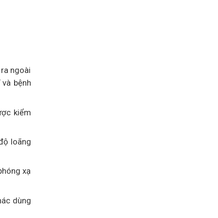
 ra ngoài
ĩ và bệnh
ược kiểm
độ loãng
 phóng xạ
khác dùng