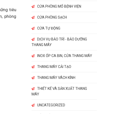
CỬA PHÒNG MỔ BỆNH VIỆN
hững tiêu
n, phòng
CỬA PHÒNG SẠCH
CỬA TỰ ĐỘNG
DỊCH VỤ BẢO TRÌ - BẢO DƯỠNG
THANG MÁY
INOX ỐP CA BIN, CỬA THANG MÁY
THANG MÁY CẢI TẠO
THANG MÁY VÁCH KÍNH
THIẾT KẾ VÀ SẢN XUẤT THANG
MÁY
UNCATEGORIZED