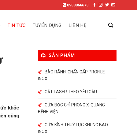
0988866673
G
TIN TỨC
TUYỂN DỤNG
LIÊN HỆ
SẢN PHẨM
Ư
BÀO RÃNH, CHẤN GẤP PROFILE
INOX
CẮT LASER THEO YÊU CẦU
CỬA BỌC CHÌ PHÒNG X-QUANG
sức khỏe
BỆNH VIỆN
iện cũng
CỬA KÍNH THUỶ LỰC KHUNG BAO
INOX