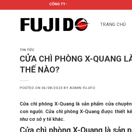
Skip
CÔNG TY CỔ PHẦN FUJIDO
to
content
TRANG CHỦ
TIN TỨC
CỬA CHÌ PHÒNG X-QUANG LÀ
THẾ NÀO?
POSTED ON
06/08/2023
BY
ADMIN FUJIFO
Cửa chì phòng X-Quang là sản phẩm cửa chuyên
con người. Cửa chì phòng X-Quang được thiết kế
như cơ sở y tế khác.
Cửa chì phòng X-Quang là sản 