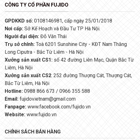
CÔNG TY CỔ PHẦN FUJIDO
GPDKKD số:
0108146981, cấp ngày 25/01/2018
Nơi cấp:
Sở Kế Hoạch và Đầu Tư TP Hà Nội.
Người đại diện:
Đỗ Văn Thái
Trụ sở chính:
Toà 6201 Sunshine City - KĐT Nam Thăng
Long Ciputra - Bắc Từ Liêm - Hà Nội
Xưởng sản xuất CS1:
số 42 đường Liên Mạc, Quận Bắc Từ
Liêm, Hà Nội
Xưởng sản xuất CS2
: 252 đường Thượng Cát, Thượng Cát,
Bắc Từ Liêm, Hà Nội
Hotline:
0988 866 673 / 0966 355 588
Email:
fujidovietnam@gmail.com
Fanpage:
www.facebook.com/fujido.vn
Website:
www.fujido.vn
CHÍNH SÁCH BÁN HÀNG