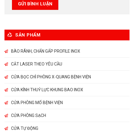
SẢN PHẨM
BÀO RÃNH, CHẤN GẤP PROFILE INOX
CẮT LASER THEO YÊU CẦU
CỬA BỌC CHÌ PHÒNG X-QUANG BỆNH VIỆN
CỬA KÍNH THUỶ LỰC KHUNG BAO INOX
CỬA PHÒNG MỔ BỆNH VIỆN
CỬA PHÒNG SẠCH
CỬA TỰ ĐỘNG