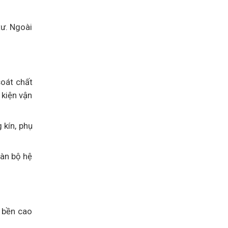
tư. Ngoài
soát chất
 kiện vận
 kín, phụ
oàn bộ hệ
ộ bền cao