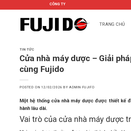
Skip
CÔNG TY CỔ PHẦN FUJIDO
to
content
TRANG CHỦ
TIN TỨC
Cửa nhà máy dược – Giải ph
cùng Fujido
POSTED ON
12/02/2026
BY
ADMIN FUJIFO
Một hệ thống cửa nhà máy dược được thiết kế đú
hành lâu dài.
Vai trò của cửa nhà máy dược t