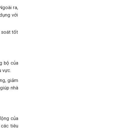
Ngoài ra,
 dụng với
 soát tốt
ng bộ của
u vực.
ờng, giảm
 giúp nhà
 động của
 các tiêu