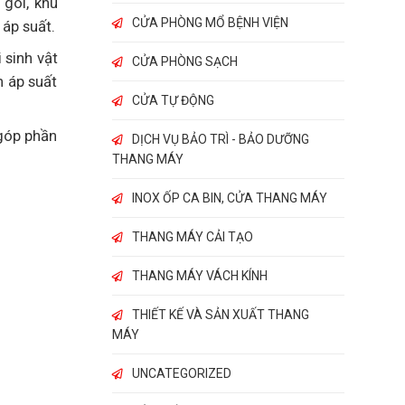
gói, khu
CỬA PHÒNG MỔ BỆNH VIỆN
 áp suất.
 sinh vật
CỬA PHÒNG SẠCH
h áp suất
CỬA TỰ ĐỘNG
 góp phần
DỊCH VỤ BẢO TRÌ - BẢO DƯỠNG
THANG MÁY
INOX ỐP CA BIN, CỬA THANG MÁY
THANG MÁY CẢI TẠO
THANG MÁY VÁCH KÍNH
THIẾT KẾ VÀ SẢN XUẤT THANG
MÁY
UNCATEGORIZED