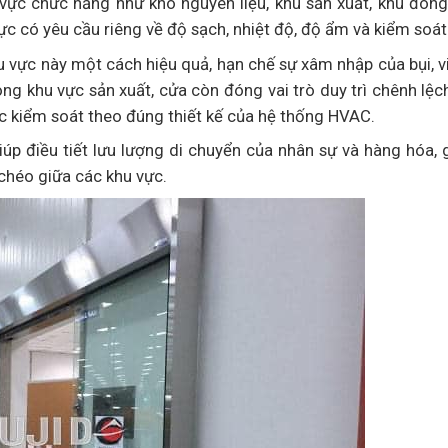
ực chức năng như kho nguyên liệu, khu sản xuất, khu đóng 
ực có yêu cầu riêng về độ sạch, nhiệt độ, độ ẩm và kiểm soát
vực này một cách hiệu quả, hạn chế sự xâm nhập của bụi, vi
ong khu vực sản xuất, cửa còn đóng vai trò duy trì chênh lệc
c kiểm soát theo đúng thiết kế của hệ thống HVAC.
úp điều tiết lưu lượng di chuyển của nhân sự và hàng hóa,
 chéo giữa các khu vực.