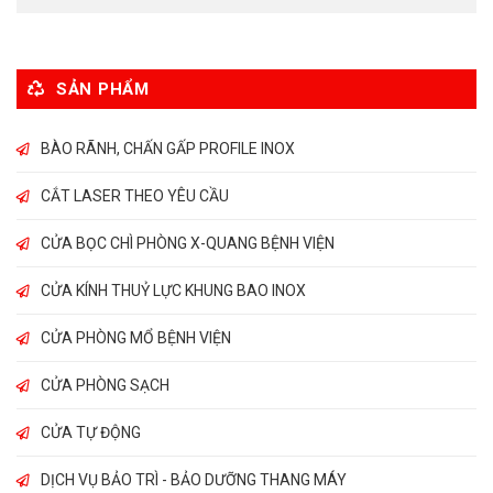
SẢN PHẨM
BÀO RÃNH, CHẤN GẤP PROFILE INOX
CẮT LASER THEO YÊU CẦU
CỬA BỌC CHÌ PHÒNG X-QUANG BỆNH VIỆN
CỬA KÍNH THUỶ LỰC KHUNG BAO INOX
CỬA PHÒNG MỔ BỆNH VIỆN
CỬA PHÒNG SẠCH
CỬA TỰ ĐỘNG
DỊCH VỤ BẢO TRÌ - BẢO DƯỠNG THANG MÁY