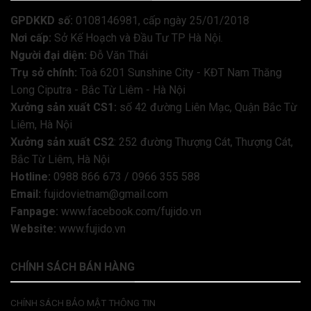
GPDKKD số:
0108146981, cấp ngày 25/01/2018
Nơi cấp:
Sở Kế Hoạch và Đầu Tư TP Hà Nội.
Người đại diện:
Đỗ Văn Thái
Trụ sở chính:
Toà 6201 Sunshine City - KĐT Nam Thăng
Long Ciputra - Bắc Từ Liêm - Hà Nội
Xưởng sản xuất CS1:
số 42 đường Liên Mạc, Quận Bắc Từ
Liêm, Hà Nội
Xưởng sản xuất CS2
: 252 đường Thượng Cát, Thượng Cát,
Bắc Từ Liêm, Hà Nội
Hotline:
0988 866 673 / 0966 355 588
Email:
fujidovietnam@gmail.com
Fanpage:
www.facebook.com/fujido.vn
Website:
www.fujido.vn
CHÍNH SÁCH BÁN HÀNG
CHÍNH SÁCH BẢO MẬT THÔNG TIN