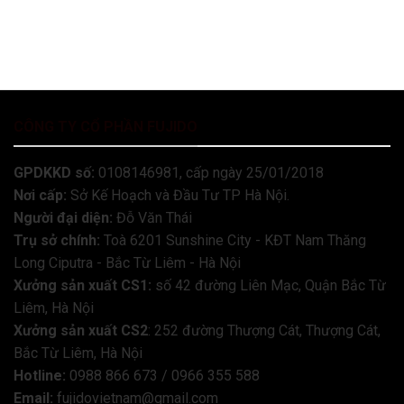
CÔNG TY CỔ PHẦN FUJIDO
GPDKKD số:
0108146981, cấp ngày 25/01/2018
Nơi cấp:
Sở Kế Hoạch và Đầu Tư TP Hà Nội.
Người đại diện:
Đỗ Văn Thái
Trụ sở chính:
Toà 6201 Sunshine City - KĐT Nam Thăng
Long Ciputra - Bắc Từ Liêm - Hà Nội
Xưởng sản xuất CS1:
số 42 đường Liên Mạc, Quận Bắc Từ
Liêm, Hà Nội
Xưởng sản xuất CS2
: 252 đường Thượng Cát, Thượng Cát,
Bắc Từ Liêm, Hà Nội
Hotline:
0988 866 673 / 0966 355 588
Email:
fujidovietnam@gmail.com