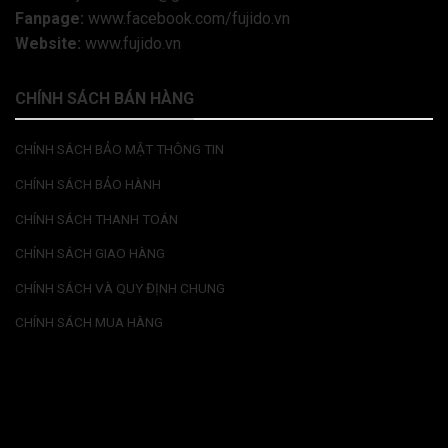
Fanpage:
www.facebook.com/fujido.vn
Website:
www.fujido.vn
CHÍNH SÁCH BÁN HÀNG
CHÍNH SÁCH BẢO MẬT THÔNG TIN
CHÍNH SÁCH BẢO HÀNH
CHÍNH SÁCH THANH TOÁN
CHÍNH SÁCH GIAO HÀNG
CHÍNH SÁCH VÀ QUY ĐỊNH CHUNG
CHÍNH SÁCH MUA HÀNG