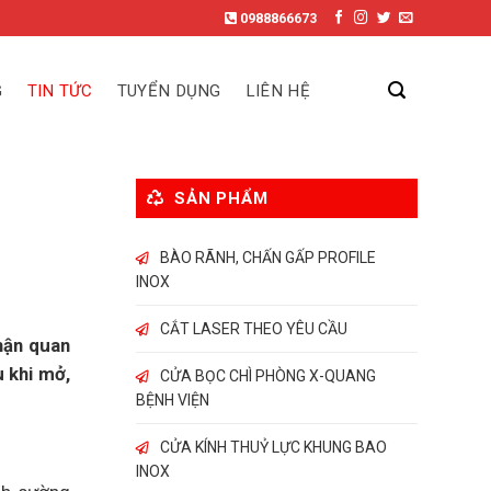
0988866673
G
TIN TỨC
TUYỂN DỤNG
LIÊN HỆ
SẢN PHẨM
BÀO RÃNH, CHẤN GẤP PROFILE
INOX
CẮT LASER THEO YÊU CẦU
phận quan
u khi mở,
CỬA BỌC CHÌ PHÒNG X-QUANG
BỆNH VIỆN
CỬA KÍNH THUỶ LỰC KHUNG BAO
INOX