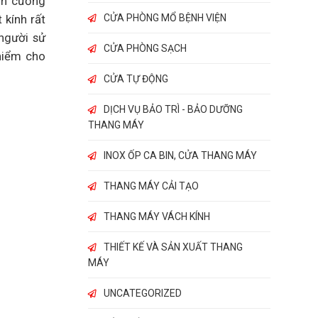
nh cường
 kính rất
CỬA PHÒNG MỔ BỆNH VIỆN
 người sử
CỬA PHÒNG SẠCH
 hiểm cho
CỬA TỰ ĐỘNG
DỊCH VỤ BẢO TRÌ - BẢO DƯỠNG
THANG MÁY
INOX ỐP CA BIN, CỬA THANG MÁY
THANG MÁY CẢI TẠO
THANG MÁY VÁCH KÍNH
THIẾT KẾ VÀ SẢN XUẤT THANG
MÁY
UNCATEGORIZED