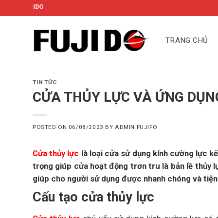
Skip
CÔNG TY CỔ PHẦN FUJIDO
to
content
TRANG CHỦ
TIN TỨC
CỬA THỦY LỰC VÀ ỨNG DỤN
POSTED ON
06/08/2023
BY
ADMIN FUJIFO
Cửa thủy lực
là loại cửa sử dụng kính cường lực k
trọng giúp cửa hoạt động trơn tru là bản lề thủy 
giúp cho người sử dụng được nhanh chóng và tiện 
Cấu tạo cửa thủy lực