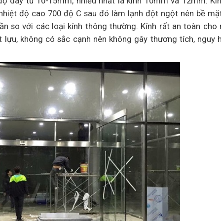
độ dày từ 10-15mm, nhiều nhất là kính 10mm và 12mm. Kí
 nhiệt độ cao 700 độ C sau đó làm lạnh đột ngột nên bề mặt
ần so với các loại kính thông thường. Kính rất an toàn cho
t lựu, không có sắc cạnh nên không gây thương tích, nguy