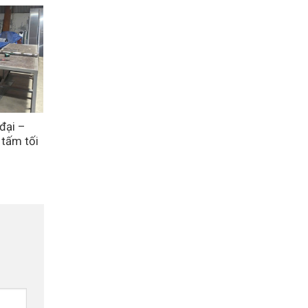
đại –
 tấm tối