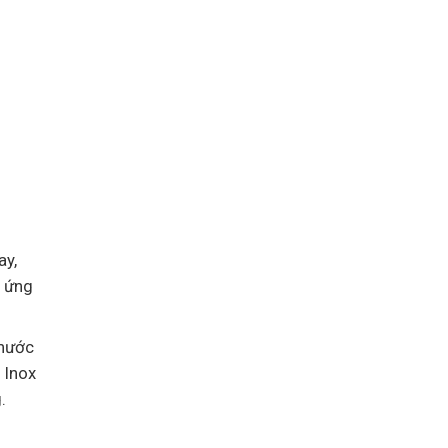
ay,
p ứng
 nước
 Inox
.