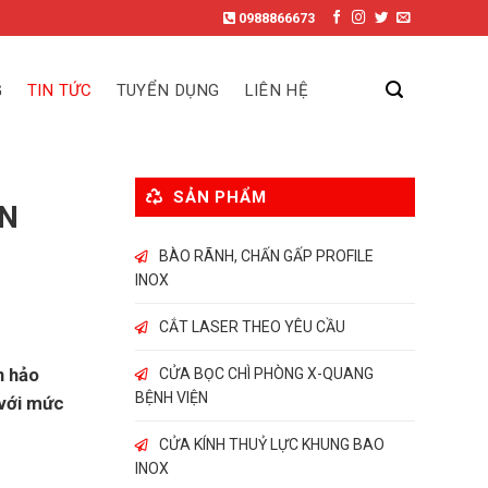
0988866673
G
TIN TỨC
TUYỂN DỤNG
LIÊN HỆ
SẢN PHẨM
ÀN
BÀO RÃNH, CHẤN GẤP PROFILE
INOX
CẮT LASER THEO YÊU CẦU
n hảo
CỬA BỌC CHÌ PHÒNG X-QUANG
BỆNH VIỆN
 với mức
CỬA KÍNH THUỶ LỰC KHUNG BAO
INOX