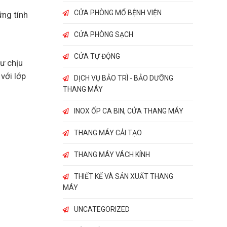
CỬA PHÒNG MỔ BỆNH VIỆN
ững tính
CỬA PHÒNG SẠCH
CỬA TỰ ĐỘNG
hư chịu
với lớp
DỊCH VỤ BẢO TRÌ - BẢO DƯỠNG
THANG MÁY
INOX ỐP CA BIN, CỬA THANG MÁY
THANG MÁY CẢI TẠO
THANG MÁY VÁCH KÍNH
THIẾT KẾ VÀ SẢN XUẤT THANG
MÁY
UNCATEGORIZED