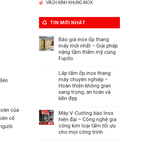
VÁCH KÍNH KHUNG INOX
TIN MỚI NHẤT
Báo giá inox ốp thang
máy mới nhất – Giải pháp
nâng tầm thẩm mỹ cùng
Fujido
Lắp tấm ốp inox thang
máy chuyên nghiệp –
 Bên
Hoàn thiện không gian
sang trọng, an toàn và
bền đẹp
toàn của
Máy V-Cutting bào Inox
kiên cố
hiện đại – Công nghệ gia
công kim loại tấm tối ưu
 người
cho mọi công trình