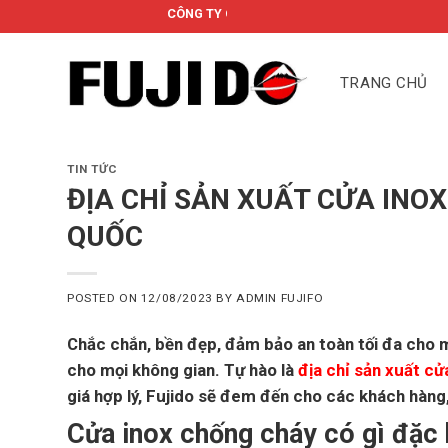
Skip
CÔNG TY CỔ PHẦN FUJIDO
to
content
TRANG CHỦ
TIN TỨC
ĐỊA CHỈ SẢN XUẤT CỬA INO
QUỐC
POSTED ON
12/08/2023
BY
ADMIN FUJIFO
Chắc chắn, bền đẹp, đảm bảo an toàn tối đa cho m
cho mọi không gian. Tự hào là
địa chỉ sản xuất cử
giá hợp lý, Fujido sẽ đem đến cho các khách hàng
Cửa inox chống cháy có gì đặc 