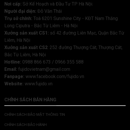
Nơi cấp:
Sở Kế Hoạch và Đầu Tư TP Hà Nội.
Người đại diện:
Đỗ Văn Thái
Trụ sở chính:
Toà 6201 Sunshine City - KĐT Nam Thăng
Long Ciputra - Bắc Từ Liêm - Hà Nội
Xưởng sản xuất CS1:
số 42 đường Liên Mạc, Quận Bắc Từ
Liêm, Hà Nội
Xưởng sản xuất CS2
: 252 đường Thượng Cát, Thượng Cát,
Bắc Từ Liêm, Hà Nội
Hotline:
0988 866 673 / 0966 355 588
Email:
fujidovietnam@gmail.com
Fanpage:
www.facebook.com/fujido.vn
Website:
www.fujido.vn
CHÍNH SÁCH BÁN HÀNG
CHÍNH SÁCH BẢO MẬT THÔNG TIN
CHÍNH SÁCH BẢO HÀNH