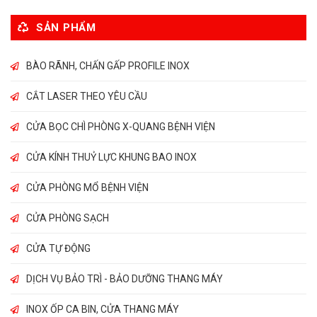
SẢN PHẨM
BÀO RÃNH, CHẤN GẤP PROFILE INOX
CẮT LASER THEO YÊU CẦU
CỬA BỌC CHÌ PHÒNG X-QUANG BỆNH VIỆN
CỬA KÍNH THUỶ LỰC KHUNG BAO INOX
CỬA PHÒNG MỔ BỆNH VIỆN
CỬA PHÒNG SẠCH
CỬA TỰ ĐỘNG
DỊCH VỤ BẢO TRÌ - BẢO DƯỠNG THANG MÁY
INOX ỐP CA BIN, CỬA THANG MÁY