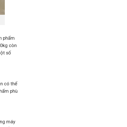
ản phẩm
20kg còn
một số
ạn có thể
 phẩm phù
hang máy