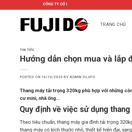
Skip
CÔNG TY CỔ PHẦN FUJIDO
to
content
TRANG CHỦ
TIN TỨC
Hướng dẫn chọn mua và lắp đ
POSTED ON
16/10/2023
BY
ADMIN FUJIFO
Thang máy tải trọng 320kg phù hợp với những công
cư mini, nhà ống…
Quy định về việc sử dụng thang
Theo tiêu chuẩn, thang máy gia đình tải trọng 320k
thang máy có kích thước nhỏ, thiết kế hiện đại, sang