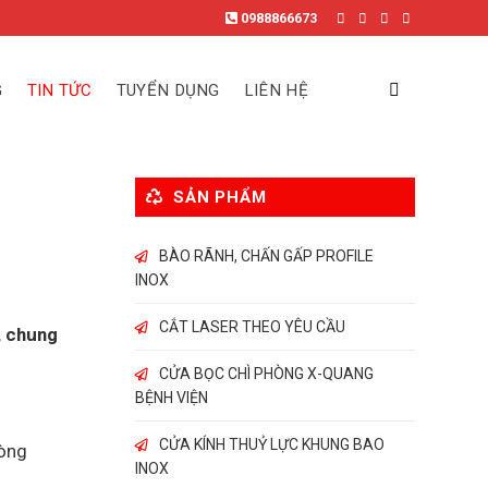
0988866673
G
TIN TỨC
TUYỂN DỤNG
LIÊN HỆ
SẢN PHẨM
BÀO RÃNH, CHẤN GẤP PROFILE
INOX
CẮT LASER THEO YÊU CẦU
, chung
CỬA BỌC CHÌ PHÒNG X-QUANG
BỆNH VIỆN
CỬA KÍNH THUỶ LỰC KHUNG BAO
Dòng
INOX