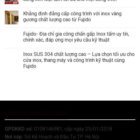
Khẳng định đẳng cấp công trình với inox vàng
gương chất lượng cao từ Fujido
Fujido- Địa chỉ gia công chấn gấp Inox tấm uy tín,
chính xác, đáp ứng mọi yêu cầu kỹ thuật
Inox SUS 304 chất lượng cao – Lựa chọn tối ưu cho
cửa inox, thang máy và công trình kỹ thuật cùng
Fujido
CÔNG TY CỔ PHẦN FUJIDO
GPDKKD số:
0108146981, cấp ngày 25/01/2018
Nơi cấp:
Sở Kế Hoạch và Đầu Tư TP Hà Nội.