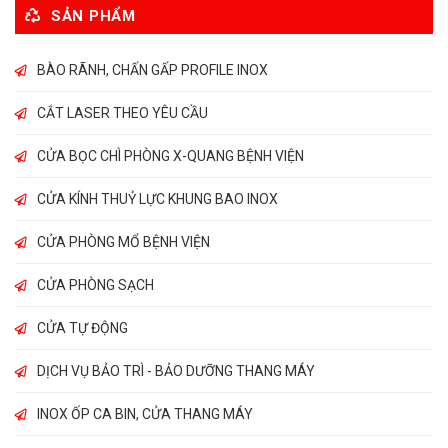
SẢN PHẨM
BÀO RÃNH, CHẤN GẤP PROFILE INOX
CẮT LASER THEO YÊU CẦU
CỬA BỌC CHÌ PHÒNG X-QUANG BỆNH VIỆN
CỬA KÍNH THUỶ LỰC KHUNG BAO INOX
CỬA PHÒNG MỔ BỆNH VIỆN
CỬA PHÒNG SẠCH
CỬA TỰ ĐỘNG
DỊCH VỤ BẢO TRÌ - BẢO DƯỠNG THANG MÁY
INOX ỐP CA BIN, CỬA THANG MÁY