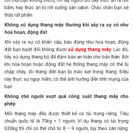
chí mùi bạn không thích), rồi tay người đó dây thức ăn ra nút
bấm, hay thức ăn bị rớt xuống sàn cabin. Chắc chắn bạn sẽ
thấy rất phiền.
Không sử dụng thang máy thường khi xảy ra sự cố như
hoả hoạn, động đất
Khi xảy ra sự cố khẩn cấp, báo động như hoả hoạn, động
đất bạn tuyệt đối không được
sử dụng thang máy
. Lúc đó,
hãy sử dụng thang bộ để đảm bảo an toàn cho bản thân. Bởi
khi hỏa hoạn hoặc động đất hệ thống thang máy có thể bị
chập cháy, lỗi thang đến bạn bị mắc kẹt trong thang. Điều
này thực sự nguy hiểm, có thể ảnh hưởng đến tính mạng của
bạn
Không chở người vượt quá công suất thang máy cho
phép
Mỗi thang máy đều được thiết kế có tải trọng riêng. Tiêu
chuẩn quốc tế là 75kg = 1 người. Ví dụ thang có tải trọng
630kg thì chỉ có thể chở từ 8 – 9 người, tùy theo cân nặng.