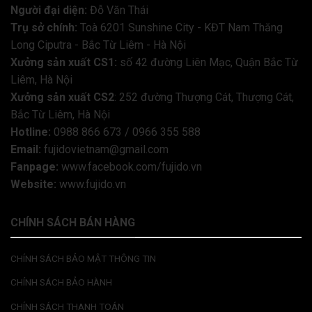
Người đại diện:
Đỗ Văn Thái
Trụ sở chính:
Toà 6201 Sunshine City - KĐT Nam Thăng
Long Ciputra - Bắc Từ Liêm - Hà Nội
Xưởng sản xuất CS1:
số 42 đường Liên Mạc, Quận Bắc Từ
Liêm, Hà Nội
Xưởng sản xuất CS2
: 252 đường Thượng Cát, Thượng Cát,
Bắc Từ Liêm, Hà Nội
Hotline:
0988 866 673 / 0966 355 588
Email:
fujidovietnam@gmail.com
Fanpage:
www.facebook.com/fujido.vn
Website:
www.fujido.vn
CHÍNH SÁCH BÁN HÀNG
CHÍNH SÁCH BẢO MẬT THÔNG TIN
CHÍNH SÁCH BẢO HÀNH
CHÍNH SÁCH THANH TOÁN