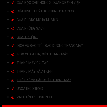
CỬA BỌC CHÌ PHÒNG X-QUANG BỆNH VIỆN
CỬA KÍNH THUỶ LỰC KHUNG BAO INOX
CỬA PHÒNG MỔ BỆNH VIỆN
CỬA PHÒNG SẠCH
CỬA TỰ ĐỘNG
DỊCH VỤ BẢO TRÌ - BẢO DƯỠNG THANG MÁY
INOX ỐP CA BIN, CỬA THANG MÁY
THANG MÁY CẢI TẠO
THANG MÁY VÁCH KÍNH
THIẾT KẾ VÀ SẢN XUẤT THANG MÁY
UNCATEGORIZED
VÁCH KÍNH KHUNG INOX