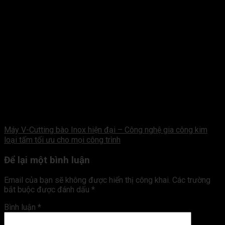
Máy V-Cutting bào Inox hiện đại – Công nghệ gia công kim
loại tấm tối ưu cho mọi công trình
Để lại một bình luận
Email của bạn sẽ không được hiển thị công khai.
Các trường
bắt buộc được đánh dấu
*
Bình luận
*