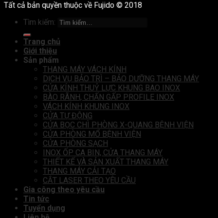
Tất cả bản quyền thuộc về Fujido © 2018
Tìm kiếm:
Trang chủ
Giới thiệu
Sản phẩm
THANG MÁY VÁCH KÍNH
DỊCH VỤ BẢO TRÌ – BẢO DƯỠNG THANG MÁY
CỬA KÍNH THUỶ LỰC KHUNG BAO INOX
BÀO RÃNH, CHẤN GẤP PROFILE INOX
VÁCH KÍNH KHUNG INOX
CỬA TỰ ĐỘNG
CỬA BỌC CHÌ PHÒNG X-QUANG BỆNH VIỆN
CỬA PHÒNG MỔ BỆNH VIỆN
CỬA PHÒNG SẠCH
INOX ỐP CA BIN, CỬA THANG MÁY
THIẾT KẾ VÀ SẢN XUẤT THANG MÁY
THANG MÁY CẢI TẠO
CẮT LASER THEO YÊU CẦU
Gia công theo yêu cầu
Tin tức
Tuyển dụng
Liên hệ