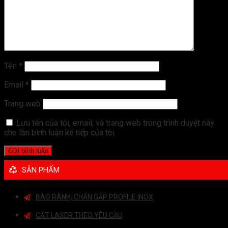
Tên
*
Email
*
Trang web
Lưu tên của tôi, email, và trang web trong trình duyệt này
cho lần bình luận kế tiếp của tôi.
SẢN PHẨM
BÀO RÃNH, CHẤN GẤP PROFILE INOX
CẮT LASER THEO YÊU CẦU