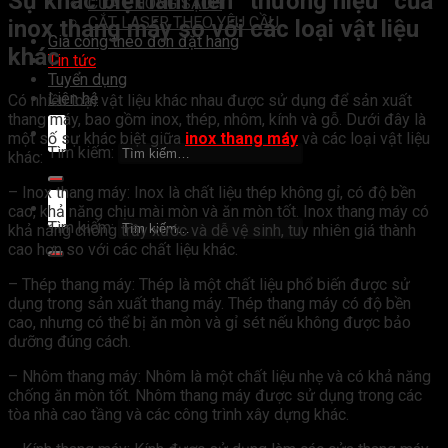
Sự khác biệt làm nên “thương hiệu” của
CỬA PHÒNG SẠCH
CẮT LASER THEO YÊU CẦU
inox thang máy so với các loại vật liệu
Gia công theo đơn đặt hàng
khác
Tin tức
Tuyển dụng
Liên hệ
Có nhiều loại vật liệu khác nhau được sử dụng để sản xuất
thang máy, bao gồm inox, thép, nhôm, kính và gỗ. Dưới đây là
một số sự khác biệt giữa
inox thang máy
và các loại vật liệu
Tìm kiếm:
khác:
– Inox thang máy: Inox là chất liệu thép không gỉ, có độ bền
cao, khả năng chịu mài mòn và ăn mòn tốt. Inox thang máy có
Tìm kiếm:
khả năng chống trầy xước và dễ vệ sinh, tuy nhiên giá thành
cao hơn so với các chất liệu khác.
– Thép thang máy: Thép là một chất liệu phổ biến được sử
dụng trong sản xuất thang máy. Thép thang máy có độ bền
cao, nhưng có thể bị ăn mòn và gỉ sét nếu không được bảo
dưỡng đúng cách.
– Nhôm thang máy: Nhôm là một chất liệu nhẹ và có khả năng
chống ăn mòn tốt. Nhôm thang máy được sử dụng trong các
tòa nhà cao tầng và các công trình xây dựng khác.