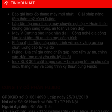
TIN MỚI NHẤT
Báo giá inox ốp thang máy mới nhất – Giải pháp nâng
tầm thẩm mỹ cùng Fujido
Lắp tấm ốp inox thang máy chuyên nghiệp – Hoàn thiện
không gian sang trọng, an toàn và bền đẹp
Máy V-Cutting bào Inox hiện đại – Công nghệ gia công
kim loại tấm tối ưu cho mọi công trình
Khẳng định đẳng cấp công trình với inox vàng gương
chất lượng cao từ Fujido
Fujido- Địa chỉ gia công chấn gấp Inox tấm uy tín, chính
xác, đáp ứng mọi yêu cầu kỹ thuật
Inox SUS 304 chất lượng cao – Lựa chọn tối ưu cho cửa
inox, thang máy và công trình kỹ thuật cùng Fujido
CÔNG TY CỔ PHẦN FUJIDO
GPDKKD số:
0108146981, cấp ngày 25/01/2018
Nơi cấp:
Sở Kế Hoạch và Đầu Tư TP Hà Nội.
Người đại diện:
Đỗ Văn Thái
Trụ sở chính:
Toà 6201 Sunshine City - KĐT Nam Thăng Long