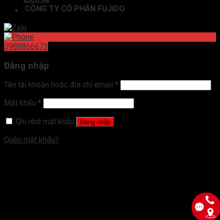
CÔNG TY CỔ PHẦN FUJIDO
0988866673
Đăng nhập
Tên tài khoản hoặc địa chỉ email
*
Mật khẩu
*
Ghi nhớ mật khẩu
Đăng nhập
Quên mật khẩu?