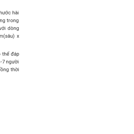
thước hài
ờng trong
 với dòng
m(sâu) x
ó thể đáp
6-7 người
đồng thời