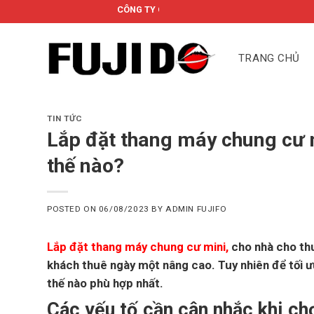
Skip
CÔNG TY CỔ PHẦN FUJIDO
to
content
TRANG CHỦ
TIN TỨC
Lắp đặt thang máy chung cư m
thế nào?
POSTED ON
06/08/2023
BY
ADMIN FUJIFO
Lắp đặt thang máy chung cư mini,
cho nhà cho th
khách thuê ngày một nâng cao. Tuy nhiên để tối ưu
thế nào phù hợp nhất.
Các yếu tố cần cân nhắc khi ch