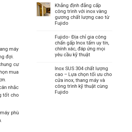
Khẳng định đẳng cấp
công trình với inox vàng
gương chất lượng cao từ
Fujido
Fujido- Địa chỉ gia công
chấn gấp Inox tấm uy tín,
chính xác, đáp ứng mọi
thang máy
yêu cầu kỹ thuật
g đợi.
chung cư
Inox SUS 304 chất lượng
 chọn mua
cao – Lựa chọn tối ưu cho
ơn.
cửa inox, thang máy và
công trình kỹ thuật cùng
 cân nhắc
Fujido
g tốt cho
g máy phù
.