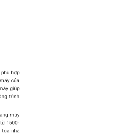
y phù hợp
g máy của
 máy giúp
ông trình
thang máy
 từ 1500-
 tòa nhà