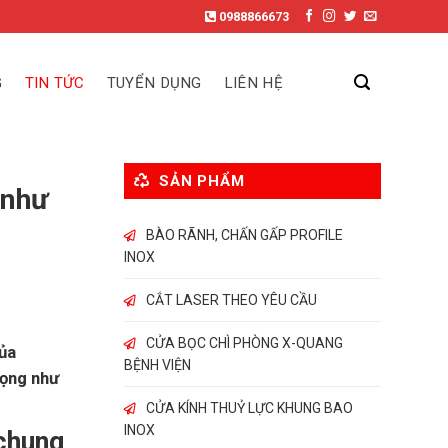
0988866673
G
TIN TỨC
TUYỂN DỤNG
LIÊN HỆ
SẢN PHẨM
 như
BÀO RÃNH, CHẤN GẤP PROFILE
INOX
CẮT LASER THEO YÊU CẦU
CỬA BỌC CHÌ PHÒNG X-QUANG
ủa
BỆNH VIỆN
rọng như
CỬA KÍNH THUỶ LỰC KHUNG BAO
INOX
 chung