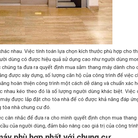
 khác nhau. Việc tính toán lựa chọn kích thước phù hợp cho 
gười dùng có được hiệu quả sử dụng cao như người dùng mon
ệc chúng ta đưa ra quyết định mua sắm thang máy dành cho 
tầng được xây dựng, số lượng căn hộ của công trình để việc
năng hoàn thiện công trình một cách dễ dàng và chuẩn xác h
c nhau kéo theo đó là số lượng người dùng khác biệt. Việc
g máy được lắp đặt cho tòa nhà để có được khả năng đáp ứn
g tòa nhà chung cư đó.
việc cân nhắc để đưa ra cho mình quyết định chọn mua than
cầu của người dùng, đảm bảo nâng cao giá trị của công trình
máy phù hợp nhất với chung cư