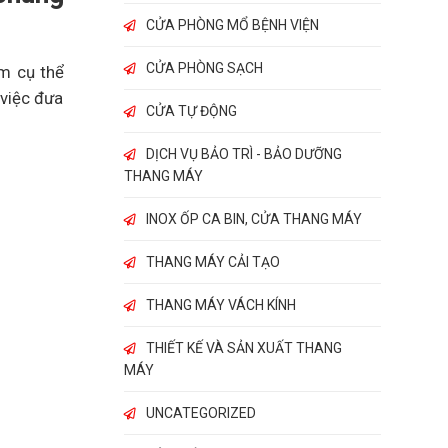
CỬA PHÒNG MỔ BỆNH VIỆN
CỬA PHÒNG SẠCH
ểm cụ thể
 việc đưa
CỬA TỰ ĐỘNG
DỊCH VỤ BẢO TRÌ - BẢO DƯỠNG
THANG MÁY
INOX ỐP CA BIN, CỬA THANG MÁY
THANG MÁY CẢI TẠO
THANG MÁY VÁCH KÍNH
THIẾT KẾ VÀ SẢN XUẤT THANG
MÁY
UNCATEGORIZED