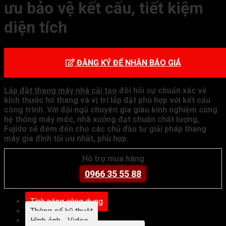
ưu bảo vệ kết cấu, tiết kiệm
diện tích
ĐĂNG KÝ ĐỂ NHẬN BÁO GIÁ
Lắp đặt thang máy nhà cải tạo
đòi hỏi sự chuẩn xác về
kích thước hố thang và vị trí lắp đặt phù hợp với kết cấu
công trình. Với đội ngũ chuyên gia giàu kinh nghiệm cùng
hệ thống máy móc, nhà xưởng đạt chuẩn chất lượng,
Fujido sẽ đem đến cho các chủ đầu tư giải pháp thang
máy gia đình tối ưu nhất, phù hợp.
Hỗ trợ mua hàng
0966 35 55 88
Tính năng công dụng
Thông số kỹ thuật
Hình ảnh - Video