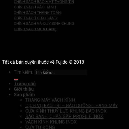
CHÍNH SÁCH BẢO MẬT THÔNG TIN
CHÍNH SÁCH BẢO HÀNH
CHÍNH SÁCH THANH TOÁN
CHÍNH SÁCH GIAO HÀNG
CHÍNH SÁCH VÀ QUY ĐỊNH CHUNG
CHÍNH SÁCH MUA HÀNG
Tất cả bản quyền thuộc về Fujido © 2018
Tìm kiếm:
Trang chủ
Giới thiệu
Sản phẩm
THANG MÁY VÁCH KÍNH
DỊCH VỤ BẢO TRÌ – BẢO DƯỠNG THANG MÁY
CỬA KÍNH THUỶ LỰC KHUNG BAO INOX
BÀO RÃNH, CHẤN GẤP PROFILE INOX
VÁCH KÍNH KHUNG INOX
CỬA TỰ ĐỘNG