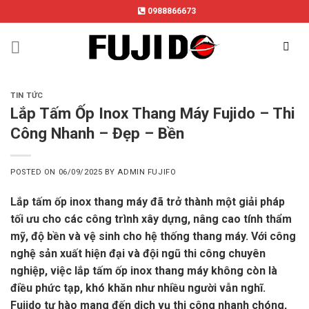
Skip
0988866673
to
content
TIN TỨC
Lắp Tấm Ốp Inox Thang Máy Fujido – Thi
Công Nhanh – Đẹp – Bền
POSTED ON
06/09/2025
BY
ADMIN FUJIFO
Lắp tấm ốp inox thang máy đã trở thành một giải pháp
tối ưu cho các công trình xây dựng, nâng cao tính thẩm
mỹ, độ bền và vệ sinh cho hệ thống thang máy. Với công
nghệ sản xuất hiện đại và đội ngũ thi công chuyên
nghiệp, việc lắp tấm ốp inox thang máy không còn là
điều phức tạp, khó khăn như nhiều người vẫn nghĩ.
Fujido tự hào mang đến dịch vụ thi công nhanh chóng,