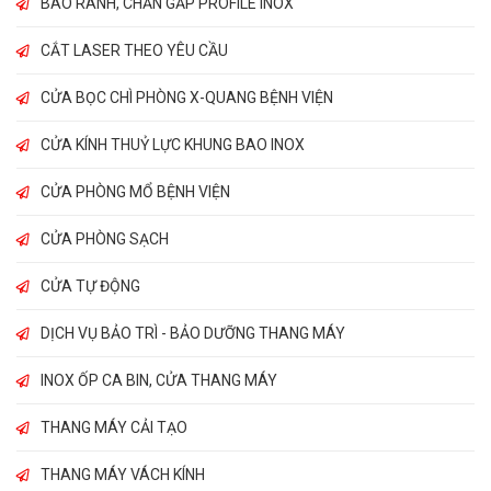
BÀO RÃNH, CHẤN GẤP PROFILE INOX
CẮT LASER THEO YÊU CẦU
CỬA BỌC CHÌ PHÒNG X-QUANG BỆNH VIỆN
CỬA KÍNH THUỶ LỰC KHUNG BAO INOX
CỬA PHÒNG MỔ BỆNH VIỆN
CỬA PHÒNG SẠCH
CỬA TỰ ĐỘNG
DỊCH VỤ BẢO TRÌ - BẢO DƯỠNG THANG MÁY
INOX ỐP CA BIN, CỬA THANG MÁY
THANG MÁY CẢI TẠO
THANG MÁY VÁCH KÍNH