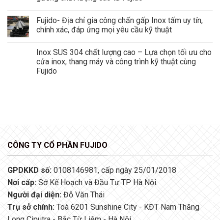
Fujido- Địa chỉ gia công chấn gấp Inox tấm uy tín,
chính xác, đáp ứng mọi yêu cầu kỹ thuật
Inox SUS 304 chất lượng cao – Lựa chọn tối ưu cho
cửa inox, thang máy và công trình kỹ thuật cùng
Fujido
CÔNG TY CỔ PHẦN FUJIDO
GPDKKD số:
0108146981, cấp ngày 25/01/2018
Nơi cấp:
Sở Kế Hoạch và Đầu Tư TP Hà Nội.
Người đại diện:
Đỗ Văn Thái
Trụ sở chính:
Toà 6201 Sunshine City - KĐT Nam Thăng
Long Ciputra - Bắc Từ Liêm - Hà Nội