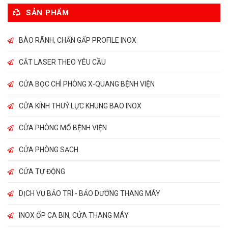
SẢN PHẨM
BÀO RÃNH, CHẤN GẤP PROFILE INOX
CẮT LASER THEO YÊU CẦU
CỬA BỌC CHÌ PHÒNG X-QUANG BỆNH VIỆN
CỬA KÍNH THUỶ LỰC KHUNG BAO INOX
CỬA PHÒNG MỔ BỆNH VIỆN
CỬA PHÒNG SẠCH
CỬA TỰ ĐỘNG
DỊCH VỤ BẢO TRÌ - BẢO DƯỠNG THANG MÁY
INOX ỐP CA BIN, CỬA THANG MÁY