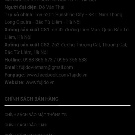
Người đại diện:
Đỗ Văn Thái
Trụ sở chính:
Toà 6201 Sunshine City - KĐT Nam Thăng
Long Ciputra - Bắc Từ Liêm - Hà Nội
Xưởng sản xuất CS1:
số 42 đường Liên Mạc, Quận Bắc Từ
Liêm, Hà Nội
Xưởng sản xuất CS2
: 252 đường Thượng Cát, Thượng Cát,
Bắc Từ Liêm, Hà Nội
Hotline:
0988 866 673 / 0966 355 588
Email:
fujidovietnam@gmail.com
Fanpage:
www.facebook.com/fujido.vn
Website:
www.fujido.vn
CHÍNH SÁCH BÁN HÀNG
CHÍNH SÁCH BẢO MẬT THÔNG TIN
CHÍNH SÁCH BẢO HÀNH