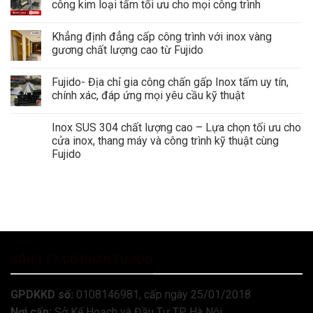
công kim loại tấm tối ưu cho mọi công trình
Khẳng định đẳng cấp công trình với inox vàng
gương chất lượng cao từ Fujido
Fujido- Địa chỉ gia công chấn gấp Inox tấm uy tín,
chính xác, đáp ứng mọi yêu cầu kỹ thuật
Inox SUS 304 chất lượng cao – Lựa chọn tối ưu cho
cửa inox, thang máy và công trình kỹ thuật cùng
Fujido
CÔNG TY CỔ PHẦN FUJIDO
GPDKKD số:
0108146981, cấp ngày 25/01/2018
Nơi cấp:
Sở Kế Hoạch và Đầu Tư TP Hà Nội.