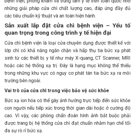
bệnh viện, phòng khám và trung tâm y tế trên toàn quốc nhờ
những giải pháp cửa chì chất lượng cao, đáp ứng đầy đủ
các tiêu chuẩn kỹ thuật và an toàn hiện hành.
Sản xuất lắp đặt cửa chì bệnh viện – Yếu tố
quan trọng trong công trình y tế hiện đại
Cửa chì bệnh viện là loại cửa chuyên dụng được thiết kế với
lớp chì có khả năng ngăn chặn và hấp thụ tia bức xạ phát
sinh từ các thiết bị y tế như máy X-quang, CT Scanner, MRI
hoặc các hệ thống xạ trị. Đây là hạng mục không thể thiếu
trong những khu vực có nguy cơ phát tán tia bức xạ ra môi
trường bên ngoài.
Vai trò của cửa chì trong việc bảo vệ sức khỏe
Bức xạ ion hóa có thể gây ảnh hưởng trực tiếp đến sức khỏe
con người nếu tiếp xúc trong thời gian dài hoặc ở cường độ
cao. Vì vậy, các phòng chẩn đoán hình ảnh bắt buộc phải
được trang bị hệ thống cửa chì đạt chuẩn nhằm hạn chế tối
đa sự rò rỉ bức xạ.