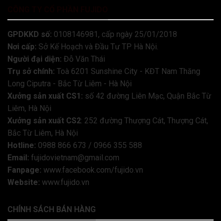
CÔNG TY CỔ PHẦN FUJIDO
GPDKKD số:
0108146981, cấp ngày 25/01/2018
Nơi cấp:
Sở Kế Hoạch và Đầu Tư TP Hà Nội.
Người đại diện:
Đỗ Văn Thái
Trụ sở chính:
Toà 6201 Sunshine City - KĐT Nam Thăng
Long Ciputra - Bắc Từ Liêm - Hà Nội
Xưởng sản xuất CS1:
số 42 đường Liên Mạc, Quận Bắc Từ
Liêm, Hà Nội
Xưởng sản xuất CS2
: 252 đường Thượng Cát, Thượng Cát,
Bắc Từ Liêm, Hà Nội
Hotline:
0988 866 673 / 0966 355 588
Email:
fujidovietnam@gmail.com
Fanpage:
www.facebook.com/fujido.vn
Website:
www.fujido.vn
CHÍNH SÁCH BÁN HÀNG