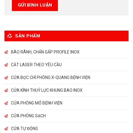
SẢN PHẨM
BÀO RÃNH, CHẤN GẤP PROFILE INOX
CẮT LASER THEO YÊU CẦU
CỬA BỌC CHÌ PHÒNG X-QUANG BỆNH VIỆN
CỬA KÍNH THUỶ LỰC KHUNG BAO INOX
CỬA PHÒNG MỔ BỆNH VIỆN
CỬA PHÒNG SẠCH
CỬA TỰ ĐỘNG