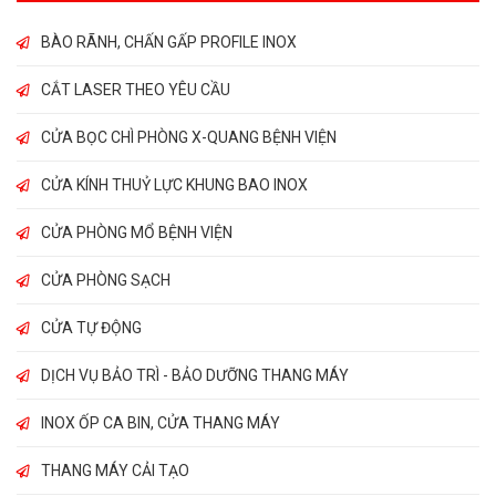
BÀO RÃNH, CHẤN GẤP PROFILE INOX
CẮT LASER THEO YÊU CẦU
CỬA BỌC CHÌ PHÒNG X-QUANG BỆNH VIỆN
CỬA KÍNH THUỶ LỰC KHUNG BAO INOX
CỬA PHÒNG MỔ BỆNH VIỆN
CỬA PHÒNG SẠCH
CỬA TỰ ĐỘNG
DỊCH VỤ BẢO TRÌ - BẢO DƯỠNG THANG MÁY
INOX ỐP CA BIN, CỬA THANG MÁY
THANG MÁY CẢI TẠO