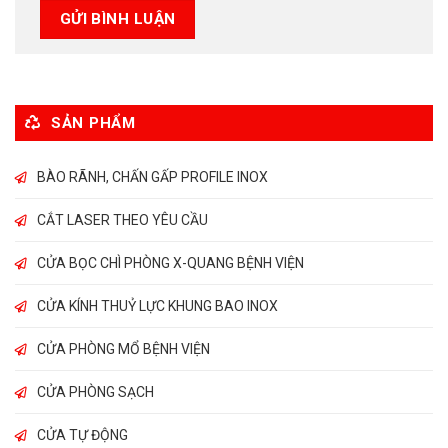
SẢN PHẨM
BÀO RÃNH, CHẤN GẤP PROFILE INOX
CẮT LASER THEO YÊU CẦU
CỬA BỌC CHÌ PHÒNG X-QUANG BỆNH VIỆN
CỬA KÍNH THUỶ LỰC KHUNG BAO INOX
CỬA PHÒNG MỔ BỆNH VIỆN
CỬA PHÒNG SẠCH
CỬA TỰ ĐỘNG