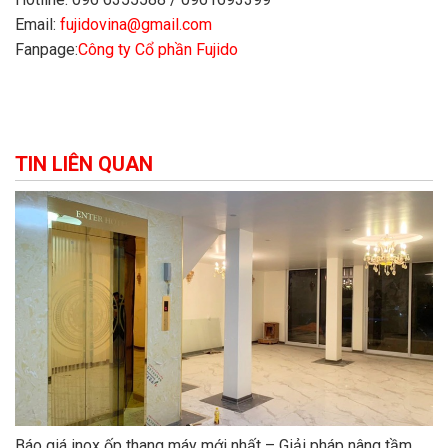
Email:
fujidovina@gmail.com
Fanpage:
Công ty Cổ phần Fujido
TIN LIÊN QUAN
Báo giá inox ốp thang máy mới nhất – Giải pháp nâng tầm