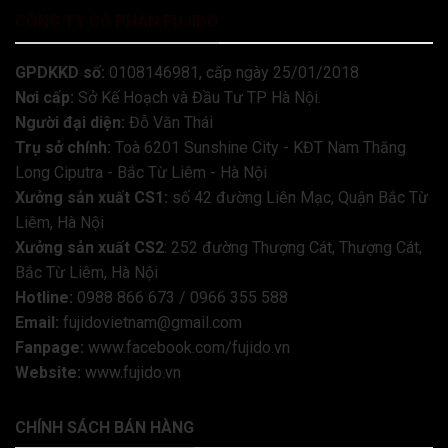
CÔNG TY CỔ PHẦN FUJIDO
GPDKKD số:
0108146981, cấp ngày 25/01/2018
Nơi cấp:
Sở Kế Hoạch và Đầu Tư TP Hà Nội.
Người đại diện:
Đỗ Văn Thái
Trụ sở chính:
Toà 6201 Sunshine City - KĐT Nam Thăng
Long Ciputra - Bắc Từ Liêm - Hà Nội
Xưởng sản xuất CS1:
số 42 đường Liên Mạc, Quận Bắc Từ
Liêm, Hà Nội
Xưởng sản xuất CS2
: 252 đường Thượng Cát, Thượng Cát,
Bắc Từ Liêm, Hà Nội
Hotline:
0988 866 673 / 0966 355 588
Email:
fujidovietnam@gmail.com
Fanpage:
www.facebook.com/fujido.vn
Website:
www.fujido.vn
CHÍNH SÁCH BÁN HÀNG