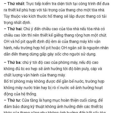
– Thứ nhất
: Trực tiếp kiểm tra diện tích tại công trình để đưa
ra thiết kế phù hợp với tải trọng của thang cho một tòa nhà.
Tùy thuộc vào kích thước hố thang sẽ lắp được thang có tải
trọng nhất định.
– Thứ hai:
Chú ý đến chiều cao của tòa nhà nếu tòa nhà có
chiều cao lớn thì nên thiết kế giếng thang rộng hơn một chút.
OH và hố pit quyết định độ êm ái của thang máy khi vận
hành, nếu trường hợp hố pit hoặc OH ngắn sẽ là nguyên nhân
dẫn đến thang dừng gấp gây sốc cho người sử dụng.
– Thứ ba:
chú ý tới độ cao của phòng máy, nếu độ cao
không đủ bị eo hẹp sẽ ảnh hưởng tới độ bền puly, cáp và
chất lượng vận hành của thang máy.
Bố trí phòng máy không được để gần bể nước, trường hợp
không máy nước tràn hay bị rò rỉ nước sẽ ảnh hưởng hoạt
động của hệ thống.
– Thứ tư:
Cửa tầng là hạng mục hoàn thiện cuối cùng, để
đảm bảo đúng kỹ thuật không ảnh hưởng đến các thiết bị
khác của thang cũng như không ảnh hưởng đến kết cấu tòa