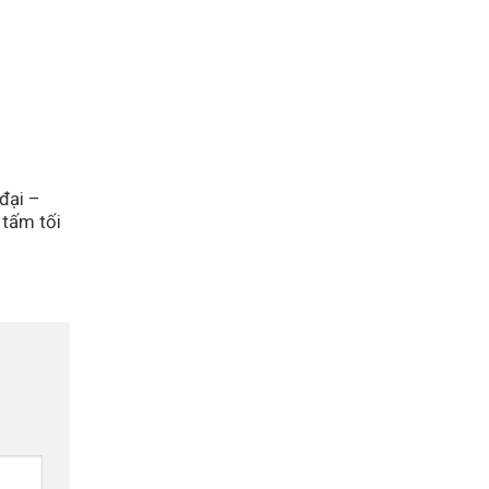
đại –
 tấm tối