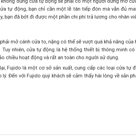
i không dùng cửa tự động sẽ phải có một người đứng mở cửa
cửa tự động, bạn chỉ cần một lễ tân tiếp đón mà vẫn đủ ma
y, bạn đã bớt đi được một phần chi phí trả lương cho nhân vi
ệc phải mở cánh cửa to, nặng có thể sẽ vượt quá khả năng của
… Tuy nhiên, cửa tự động là hệ thống thiết bị thông minh c
ảo chiều hoạt động và rất an toàn cho người sử dụng.
i, Fujido là một cơ sở sản xuất, cung cấp các loại cửa tự 
hợp lý. Đến với Fujido quý khách sẽ cảm thấy hài lòng về sản 