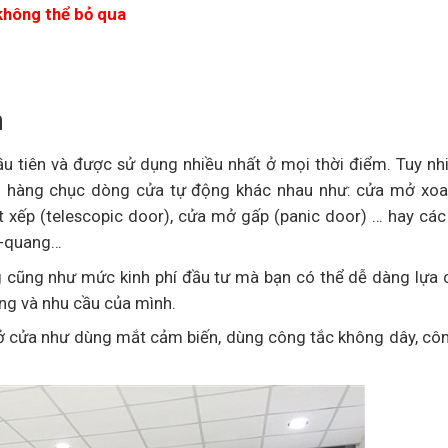
không thể bỏ qua
n
u tiên và được sử dụng nhiều nhất ở mọi thời điểm. Tuy nh
ời hàng chục dòng cửa tự động khác nhau như: cửa mở xoa
 xếp (telescopic door), cửa mở gấp (panic door) … hay các
x-quang…
ụng cũng như mức kinh phí đầu tư mà bạn có thể dễ dàng lựa
ăng và nhu cầu của mình.
ở cửa như dùng mắt cảm biến, dùng công tắc không dây, cô