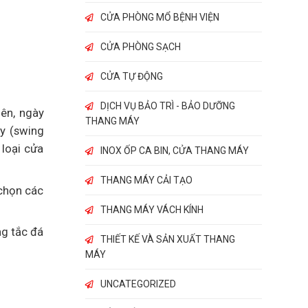
CỬA PHÒNG MỔ BỆNH VIỆN
CỬA PHÒNG SẠCH
CỬA TỰ ĐỘNG
DỊCH VỤ BẢO TRÌ - BẢO DƯỠNG
iên, ngày
THANG MÁY
y (swing
 loại cửa
INOX ỐP CA BIN, CỬA THANG MÁY
THANG MÁY CẢI TẠO
 chọn các
THANG MÁY VÁCH KÍNH
ng tắc đá
THIẾT KẾ VÀ SẢN XUẤT THANG
MÁY
UNCATEGORIZED