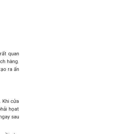
 rất quan
ách hàng.
tạo ra ấn
. Khi cửa
phải họat
 ngay sau