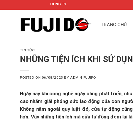
Skip
CÔNG TY CỔ PHẦN FUJIDO
to
content
TRANG CHỦ
TIN TỨC
NHỮNG TIỆN ÍCH KHI SỬ DỤ
POSTED ON
06/08/2023
BY
ADMIN FUJIFO
Ngày nay khi công nghệ ngày càng phát triển, nhu
cao nhằm giải phóng sức lao động của con người
Không nằm ngoài quy luật đó, cửa tự động cũng 
hơn. Vậy những tiện ích mà cửa tự động đem lại l