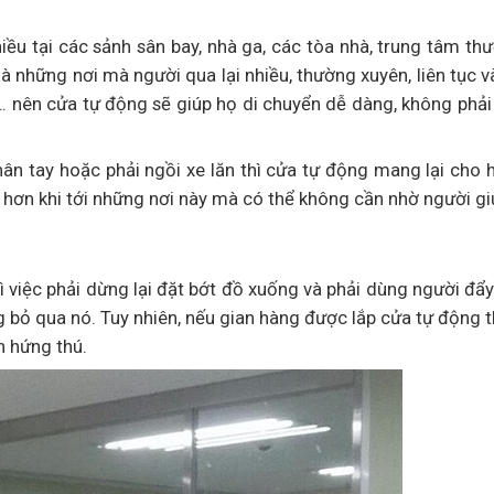
ều tại các sảnh sân bay, nhà ga, các tòa nhà, trung tâm th
là những nơi mà người qua lại nhiều, thường xuyên, liên tục 
 … nên cửa tự động sẽ giúp họ di chuyển dễ dàng, không phả
hân tay hoặc phải ngồi xe lăn thì cửa tự động mang lại cho
ời hơn khi tới những nơi này mà có thể không cần nhờ người g
ì việc phải dừng lại đặt bớt đồ xuống và phải dùng người đẩ
bỏ qua nó. Tuy nhiên, nếu gian hàng được lắp cửa tự động th
h hứng thú.