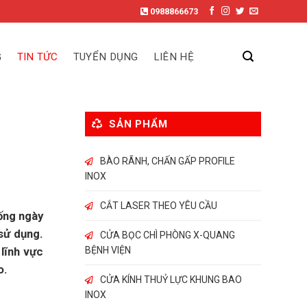
0988866673
G
TIN TỨC
TUYỂN DỤNG
LIÊN HỆ
SẢN PHẨM
BÀO RÃNH, CHẤN GẤP PROFILE
INOX
CẮT LASER THEO YÊU CẦU
sống ngày
sử dụng.
CỬA BỌC CHÌ PHÒNG X-QUANG
BỆNH VIỆN
lĩnh vực
o.
CỬA KÍNH THUỶ LỰC KHUNG BAO
INOX