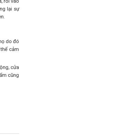
, rồi vào
ng lại sự
ên.
 họ do đó
ó thể cảm
động, cửa
phẩm cũng