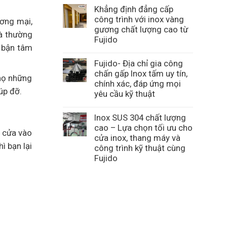
Khẳng định đẳng cấp
công trình với inox vàng
ương mại,
gương chất lượng cao từ
và thường
Fujido
i bận tâm
Fujido- Địa chỉ gia công
chấn gấp Inox tấm uy tín,
 họ những
chính xác, đáp ứng mọi
iúp đỡ.
yêu cầu kỹ thuật
Inox SUS 304 chất lượng
cao – Lựa chọn tối ưu cho
y cửa vào
cửa inox, thang máy và
ì bạn lại
công trình kỹ thuật cùng
Fujido