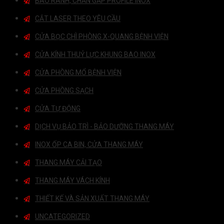
BÀO RÃNH, CHẤN GẤP PROFILE INOX
CẮT LASER THEO YÊU CẦU
CỬA BỌC CHÌ PHÒNG X-QUANG BỆNH VIỆN
CỬA KÍNH THUỶ LỰC KHUNG BAO INOX
CỬA PHÒNG MỔ BỆNH VIỆN
CỬA PHÒNG SẠCH
CỬA TỰ ĐỘNG
DỊCH VỤ BẢO TRÌ - BẢO DƯỠNG THANG MÁY
INOX ỐP CA BIN, CỬA THANG MÁY
THANG MÁY CẢI TẠO
THANG MÁY VÁCH KÍNH
THIẾT KẾ VÀ SẢN XUẤT THANG MÁY
UNCATEGORIZED