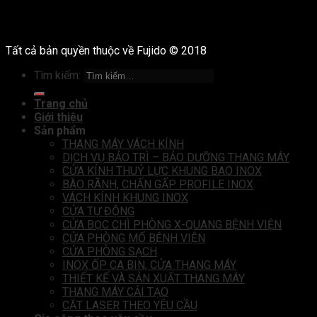
Tất cả bản quyền thuộc về Fujido © 2018
Tìm kiếm:
Trang chủ
Giới thiệu
Sản phẩm
THANG MÁY VÁCH KÍNH
DỊCH VỤ BẢO TRÌ – BẢO DƯỠNG THANG MÁY
CỬA KÍNH THUỶ LỰC KHUNG BAO INOX
BÀO RÃNH, CHẤN GẤP PROFILE INOX
VÁCH KÍNH KHUNG INOX
CỬA TỰ ĐỘNG
CỬA BỌC CHÌ PHÒNG X-QUANG BỆNH VIỆN
CỬA PHÒNG MỔ BỆNH VIỆN
CỬA PHÒNG SẠCH
INOX ỐP CA BIN, CỬA THANG MÁY
THIẾT KẾ VÀ SẢN XUẤT THANG MÁY
THANG MÁY CẢI TẠO
CẮT LASER THEO YÊU CẦU