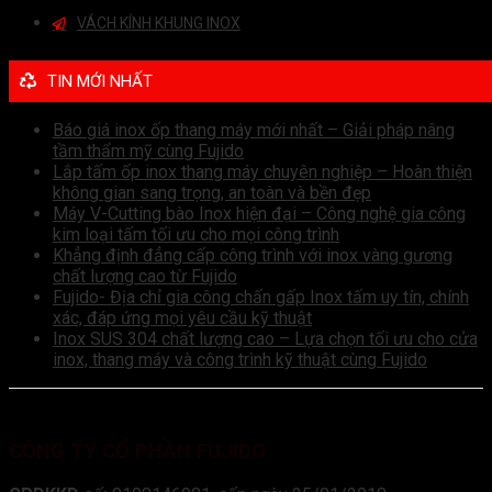
VÁCH KÍNH KHUNG INOX
TIN MỚI NHẤT
Báo giá inox ốp thang máy mới nhất – Giải pháp nâng
tầm thẩm mỹ cùng Fujido
Lắp tấm ốp inox thang máy chuyên nghiệp – Hoàn thiện
không gian sang trọng, an toàn và bền đẹp
Máy V-Cutting bào Inox hiện đại – Công nghệ gia công
kim loại tấm tối ưu cho mọi công trình
Khẳng định đẳng cấp công trình với inox vàng gương
chất lượng cao từ Fujido
Fujido- Địa chỉ gia công chấn gấp Inox tấm uy tín, chính
xác, đáp ứng mọi yêu cầu kỹ thuật
Inox SUS 304 chất lượng cao – Lựa chọn tối ưu cho cửa
inox, thang máy và công trình kỹ thuật cùng Fujido
CÔNG TY CỔ PHẦN FUJIDO