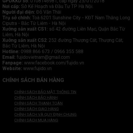
GPDKKD số:
0108146981, cấp ngày 25/01/2018
Nơi cấp:
Sở Kế Hoạch và Đầu Tư TP Hà Nội.
Người đại diện:
Đỗ Văn Thái
Trụ sở chính:
Toà 6201 Sunshine City - KĐT Nam Thăng Long
Ciputra - Bắc Từ Liêm - Hà Nội
Xưởng sản xuất CS1:
số 42 đường Liên Mạc, Quận Bắc Từ
Liêm, Hà Nội
Xưởng sản xuất CS2
: 252 đường Thượng Cát, Thượng Cát,
Bắc Từ Liêm, Hà Nội
Hotline:
0988 866 673 / 0966 355 588
Email:
fujidovietnam@gmail.com
Fanpage:
www.facebook.com/fujido.vn
Website:
www.fujido.vn
CHÍNH SÁCH BÁN HÀNG
CHÍNH SÁCH BẢO MẬT THÔNG TIN
CHÍNH SÁCH BẢO HÀNH
CHÍNH SÁCH THANH TOÁN
CHÍNH SÁCH GIAO HÀNG
CHÍNH SÁCH VÀ QUY ĐỊNH CHUNG
CHÍNH SÁCH MUA HÀNG