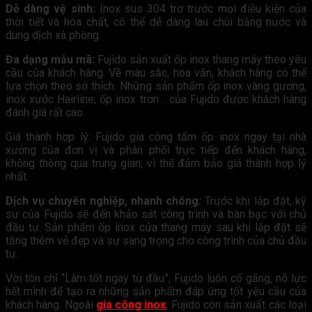
Dễ dàng vệ sinh:
Inox sus 304 trơ trước mọi điều kiện của
thời tiết và hóa chất, có thể dễ dàng lau chùi bằng nước và
dung dịch xà phòng.
Đa dạng mẫu mã:
Fujido sản xuất ốp inox thang máy theo yêu
cầu của khách hàng. Về màu sắc, hoa văn, khách hàng có thể
lựa chọn theo sở thích. Những sản phẩm ốp inox vàng gương,
inox xước Hairline, ốp inox trơn… của Fujido được khách hàng
đánh giá rất cao.
Giá thành hợp lý: Fujido gia công tấm ốp inox ngay tại nhà
xưởng của đơn vị và phân phối trực tiếp đến khách hàng,
không thông qua trung gian, vì thế đảm bảo giá thành hợp lý
nhất.
Dịch vụ chuyên nghiệp, nhanh chóng:
Trước khi lắp đặt, kỹ
sư của Fujido sẽ đến khảo sát công trình và bàn bạc với chủ
đầu tư. Sản phẩm ốp inox cửa thang máy sau khi lắp đặt sẽ
tăng thêm vẻ đẹp và sự sang trọng cho công trình của chủ đầu
tư.
Với tôn chỉ “Làm tốt ngay từ đầu”, Fujido luôn cố gắng, nỗ lực
hết mình để tạo ra những sản phẩm đáp ứng tốt yêu cầu của
khách hàng. Ngoài
gia công inox
, Fujido còn sản xuất các loại