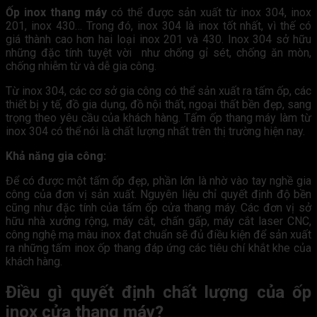
Ốp inox thang máy
có thể được sản xuất từ inox 304, inox
201, inox 430… Trong đó, inox 304 là inox tốt nhất, vì thế có
giá thành cao hơn hai loại inox 201 và 430. Inox 304 sở hữu
những đặc tính tuyệt vời như chống gỉ sét, chống ăn mòn,
chống nhiễm từ và dễ gia công.
Từ inox 304, các cơ sở gia công có thể sản xuất ra tấm ốp, các
thiết bị y tế, đồ gia dụng, đồ nội thất, ngoại thất bền đẹp, sang
trọng theo yêu cầu của khách hàng. Tấm ốp thang máy làm từ
inox 304 có thể nói là chất lượng nhất trên thị trường hiện nay.
Khả năng gia công:
Để có được một tấm ốp đẹp, phần lớn là nhờ vào tay nghề gia
công của đơn vị sản xuất. Nguyên liệu chỉ quyết định độ bền
cũng như đặc tính của tấm ốp cửa thang máy. Các đơn vị sở
hữu nhà xưởng rộng, máy cắt, chấn gấp, máy cắt laser CNC,
công nghệ mạ màu inox đạt chuẩn sẽ đủ điều kiện để sản xuất
ra những tấm inox ốp thang đáp ứng các tiêu chí khắt khe của
khách hàng.
Điều gì quyết định chất lượng của ốp
inox cửa thang máy?