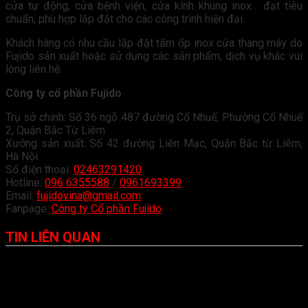
cửa tự động, cửa bệnh viện, cửa kính khung inox… đạt tiêu
chuẩn, phù hợp lắp đặt cho các công trình hiện đại.
Khách hàng có nhu cầu lắp đặt tấm ốp inox cửa thang máy do
Fujido sản xuất hoặc sử dụng các sản phẩm, dịch vụ khác vui
lòng liên hệ:
Công ty cổ phần Fujido
Trụ sở chính: Số 36 ngõ 487 đường Cổ Nhuế, Phường Cổ Nhuế
2, Quận Bắc Từ Liêm
Xưởng sản xuất: Số 42 đường Liên Mạc, Quận Bắc từ Liêm,
Hà Nội
Số điện thoại:
02463291420
Hotline:
096 6355588
/
0961693399
Email:
fujidovina@gmail.com
Fanpage:
Công ty Cổ phần Fujido
TIN LIÊN QUAN