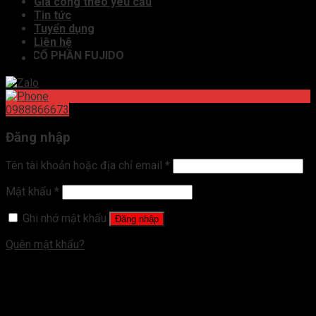
Gia công theo yêu cầu
Tin tức
Tuyển dụng
Liên hệ
Y CỔ PHẦN FUJIDO
0988866673
Đăng nhập
Tên tài khoản hoặc địa chỉ email
*
Mật khẩu
*
Ghi nhớ mật khẩu
Đăng nhập
Quên mật khẩu?