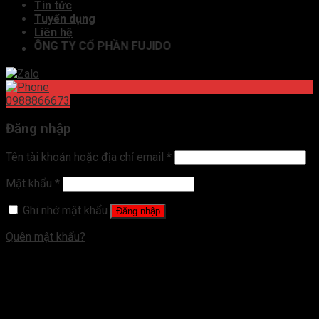
Tin tức
Tuyển dụng
Liên hệ
CÔNG TY CỔ PHẦN FUJIDO
0988866673
Đăng nhập
Tên tài khoản hoặc địa chỉ email
*
Mật khẩu
*
Ghi nhớ mật khẩu
Đăng nhập
Quên mật khẩu?