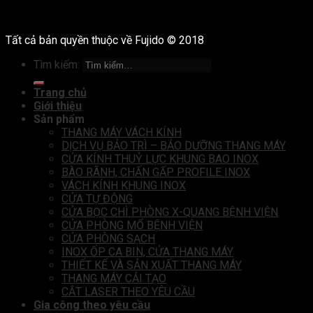
Tất cả bản quyền thuộc về Fujido © 2018
Tìm kiếm:
Trang chủ
Giới thiệu
Sản phẩm
THANG MÁY VÁCH KÍNH
DỊCH VỤ BẢO TRÌ – BẢO DƯỠNG THANG MÁY
CỬA KÍNH THUỶ LỰC KHUNG BAO INOX
BÀO RÃNH, CHẤN GẤP PROFILE INOX
VÁCH KÍNH KHUNG INOX
CỬA TỰ ĐỘNG
CỬA BỌC CHÌ PHÒNG X-QUANG BỆNH VIỆN
CỬA PHÒNG MỔ BỆNH VIỆN
CỬA PHÒNG SẠCH
INOX ỐP CA BIN, CỬA THANG MÁY
THIẾT KẾ VÀ SẢN XUẤT THANG MÁY
THANG MÁY CẢI TẠO
CẮT LASER THEO YÊU CẦU
Gia công theo yêu cầu