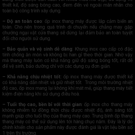
thiết kế, độ sáng bóng cao, đem đến vẻ ngoài mãn nhãn cho
toàn bộ công trình xây dựng.
– Độ an toàn cao
: ốp inox thang máy được lắp cảm biến an
toàn. Cho nên trong quá trình di chuyển nếu chẳng may gặp
chướng ngại vật cửa thang sẽ dừng lại đảm bảo an toàn tuyệt
đối cho người sử dụng.
– Bảo quản và vệ sinh dễ dàng
: Khung inox cao cấp có đặc
tính chống ăn mòn và không bị han gỉ theo thời gian. Nhờ vậy
mà thang máy luôn có khả năng giữ độ sáng bóng tốt, rất dễ
để vệ sinh, bảo dưỡng chỉ với các dụng cụ đơn giản.
– Khả năng chịu nhiệt tốt:
ốp inox thang máy được thiết kế
có khả năng dẫn nhiệt và giữ nhiệt tốt. Trong môi trường nhiệt
độ cao, ốp inox mang lại không khí mát mẻ, giúp thang máy tiết
kiệm điện năng khi sử dụng điều hoà.
– Tuổi thọ cao, bền bỉ với thời gian
: ốp inox cho thang máy
không nhiễm từ đồng thời chịu được nhiệt độ, ánh sáng tốt
mạnh giúp cho tuổi thọ của thang máy cao. Trung bình ốp thang
thang máy có thể sử dụng lên tới hàng chục năm. Đây là lý do
chính khiến cho sản phẩm này được đánh giá là vật liệu bền số
1 trên thị trường.