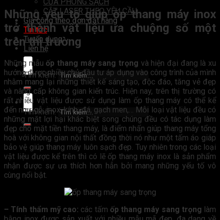
CỬA PHÒNG SẠCH
CẮT LASER THEO YÊU CẦU
Những yếu tố giúp ốp thang máy inox
Gia công theo đơn đặt hàng
trở thành vật liệu ưa chuộng số một
Tin tức
Tuyển dụng
trên thị trường
Liên hệ
Những mẫu
ốp thang máy sang trọng
và hiện đại đang là xu
hướng được nhiều chủ đầu tư áp dụng vào công trình của mình
Tìm kiếm:
nhằm mang lại những thiết kế sáng tạo, độc đáo, tăng vẻ đẹp
và nâng cấp không gian kiến trúc. Hiện nay, trên thị trường có
rất nhiều vật liệu được sử dụng làm ốp thang máy có thể kể
đến như gỗ, inox, kính, đá, gạch men,… Mỗi loại vật liệu đều có
Tìm kiếm:
những mặt lợi hại khác biệt song chúng đều có tác dụng làm
đẹp cho mặt tiền thang máy, là điểm nhấn giúp thang máy tổng
hoà với không gian nội thất đồng thời nó như một tấm áo giáp
bảo vệ giúp thang máy luôn sạch đẹp. Tuy nhiên trong các loại
vật liệu được kể trên thì có lẽ ốp thang máy inox là sản phẩm
nhận được sự ưa thích hơn hẳn bởi mang những yếu tố vô
cùng nổi bật.
– Tính thẩm mỹ cao:
các tấm
ốp thang máy sang trọng
làm
bằng inox được sản xuất với nhiều mẫu mã đẹp, đa dạng về