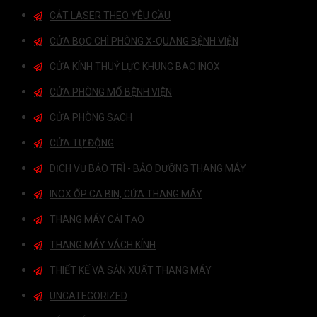
CẮT LASER THEO YÊU CẦU
CỬA BỌC CHÌ PHÒNG X-QUANG BỆNH VIỆN
CỬA KÍNH THUỶ LỰC KHUNG BAO INOX
CỬA PHÒNG MỔ BỆNH VIỆN
CỬA PHÒNG SẠCH
CỬA TỰ ĐỘNG
DỊCH VỤ BẢO TRÌ - BẢO DƯỠNG THANG MÁY
INOX ỐP CA BIN, CỬA THANG MÁY
THANG MÁY CẢI TẠO
THANG MÁY VÁCH KÍNH
THIẾT KẾ VÀ SẢN XUẤT THANG MÁY
UNCATEGORIZED