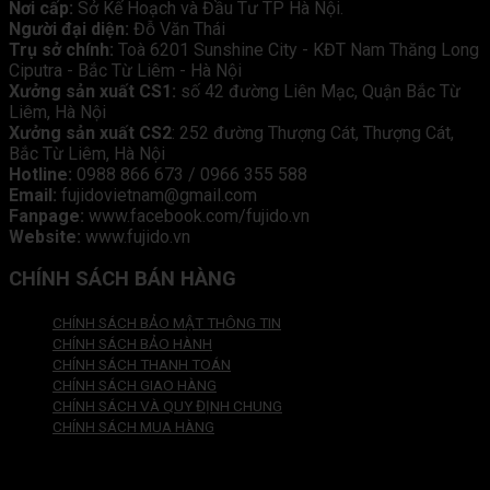
Nơi cấp:
Sở Kế Hoạch và Đầu Tư TP Hà Nội.
Người đại diện:
Đỗ Văn Thái
Trụ sở chính:
Toà 6201 Sunshine City - KĐT Nam Thăng Long
Ciputra - Bắc Từ Liêm - Hà Nội
Xưởng sản xuất CS1:
số 42 đường Liên Mạc, Quận Bắc Từ
Liêm, Hà Nội
Xưởng sản xuất CS2
: 252 đường Thượng Cát, Thượng Cát,
Bắc Từ Liêm, Hà Nội
Hotline:
0988 866 673 / 0966 355 588
Email:
fujidovietnam@gmail.com
Fanpage:
www.facebook.com/fujido.vn
Website:
www.fujido.vn
CHÍNH SÁCH BÁN HÀNG
CHÍNH SÁCH BẢO MẬT THÔNG TIN
CHÍNH SÁCH BẢO HÀNH
CHÍNH SÁCH THANH TOÁN
CHÍNH SÁCH GIAO HÀNG
CHÍNH SÁCH VÀ QUY ĐỊNH CHUNG
CHÍNH SÁCH MUA HÀNG