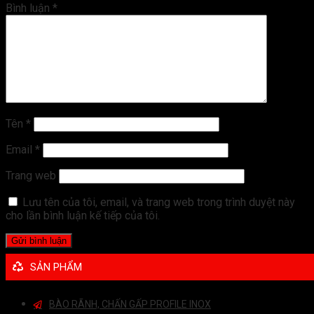
Bình luận
*
Tên
*
Email
*
Trang web
Lưu tên của tôi, email, và trang web trong trình duyệt này
cho lần bình luận kế tiếp của tôi.
SẢN PHẨM
BÀO RÃNH, CHẤN GẤP PROFILE INOX