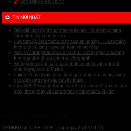
VÁCH KÍNH KHUNG INOX
TIN MỚI NHẤT
Báo giá inox ốp thang máy mới nhất – Giải pháp nâng
tầm thẩm mỹ cùng Fujido
Lắp tấm ốp inox thang máy chuyên nghiệp – Hoàn thiện
không gian sang trọng, an toàn và bền đẹp
Máy V-Cutting bào Inox hiện đại – Công nghệ gia công
kim loại tấm tối ưu cho mọi công trình
Khẳng định đẳng cấp công trình với inox vàng gương
chất lượng cao từ Fujido
Fujido- Địa chỉ gia công chấn gấp Inox tấm uy tín, chính
xác, đáp ứng mọi yêu cầu kỹ thuật
Inox SUS 304 chất lượng cao – Lựa chọn tối ưu cho cửa
inox, thang máy và công trình kỹ thuật cùng Fujido
CÔNG TY CỔ PHẦN FUJIDO
GPDKKD số:
0108146981, cấp ngày 25/01/2018