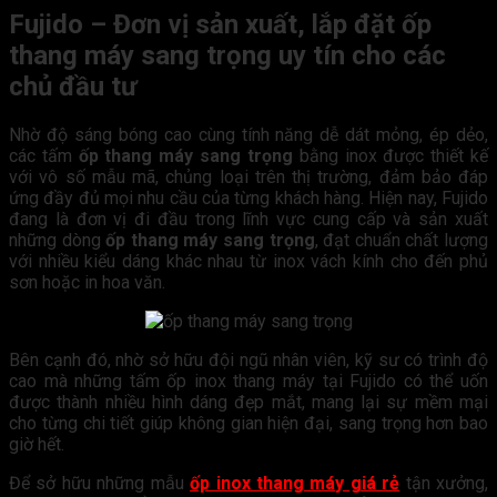
Fujido – Đơn vị sản xuất, lắp đặt ốp
thang máy sang trọng uy tín cho các
chủ đầu tư
Nhờ độ sáng bóng cao cùng tính năng dễ dát mỏng, ép dẻo,
các tấm
ốp thang máy sang trọng
bằng inox được thiết kế
với vô số mẫu mã, chủng loại trên thị trường, đảm bảo đáp
ứng đầy đủ mọi nhu cầu của từng khách hàng. Hiện nay, Fujido
đang là đơn vị đi đầu trong lĩnh vực cung cấp và sản xuất
những dòng
ốp thang máy sang trọng
, đạt chuẩn chất lượng
với nhiều kiểu dáng khác nhau từ inox vách kính cho đến phủ
sơn hoặc in hoa văn.
Bên cạnh đó, nhờ sở hữu đội ngũ nhân viên, kỹ sư có trình độ
cao mà những tấm ốp inox thang máy tại Fujido có thể uốn
được thành nhiều hình dáng đẹp mắt, mang lại sự mềm mại
cho từng chi tiết giúp không gian hiện đại, sang trọng hơn bao
giờ hết.
Để sở hữu những mẫu
ốp inox thang máy giá rẻ
tận xưởng,