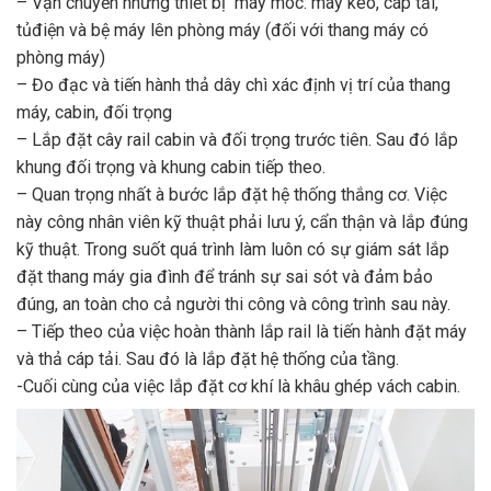
– Vận chuyển những thiết bị máy móc: máy kéo, cáp tải,
tủđiện và bệ máy lên phòng máy (đối với thang máy có
phòng máy)
– Đo đạc và tiến hành thả dây chì xác định vị trí của thang
máy, cabin, đối trọng
– Lắp đặt cây rail cabin và đối trọng trước tiên. Sau đó lắp
khung đối trọng và khung cabin tiếp theo.
– Quan trọng nhất à bước lắp đặt hệ thống thắng cơ. Việc
này công nhân viên kỹ thuật phải lưu ý, cẩn thận và lắp đúng
kỹ thuật. Trong suốt quá trình làm luôn có sự giám sát lắp
đặt thang máy gia đình để tránh sự sai sót và đảm bảo
đúng, an toàn cho cả người thi công và công trình sau này.
– Tiếp theo của việc hoàn thành lắp rail là tiến hành đặt máy
và thả cáp tải. Sau đó là lắp đặt hệ thống của tầng.
-Cuối cùng của việc lắp đặt cơ khí là khâu ghép vách cabin.