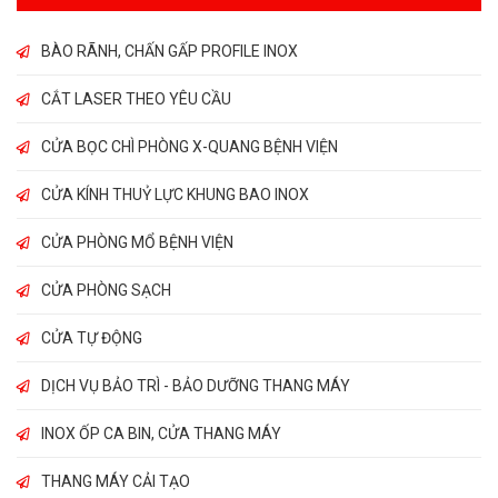
BÀO RÃNH, CHẤN GẤP PROFILE INOX
CẮT LASER THEO YÊU CẦU
CỬA BỌC CHÌ PHÒNG X-QUANG BỆNH VIỆN
CỬA KÍNH THUỶ LỰC KHUNG BAO INOX
CỬA PHÒNG MỔ BỆNH VIỆN
CỬA PHÒNG SẠCH
CỬA TỰ ĐỘNG
DỊCH VỤ BẢO TRÌ - BẢO DƯỠNG THANG MÁY
INOX ỐP CA BIN, CỬA THANG MÁY
THANG MÁY CẢI TẠO