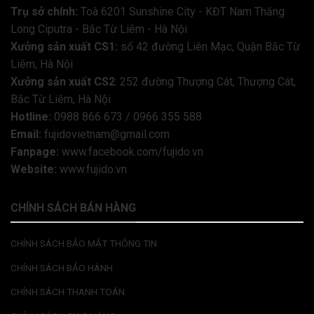
Trụ sở chính:
Toà 6201 Sunshine City - KĐT Nam Thăng
Long Ciputra - Bắc Từ Liêm - Hà Nội
Xưởng sản xuất CS1:
số 42 đường Liên Mạc, Quận Bắc Từ
Liêm, Hà Nội
Xưởng sản xuất CS2
: 252 đường Thượng Cát, Thượng Cát,
Bắc Từ Liêm, Hà Nội
Hotline:
0988 866 673 / 0966 355 588
Email:
fujidovietnam@gmail.com
Fanpage:
www.facebook.com/fujido.vn
Website:
www.fujido.vn
CHÍNH SÁCH BÁN HÀNG
CHÍNH SÁCH BẢO MẬT THÔNG TIN
CHÍNH SÁCH BẢO HÀNH
CHÍNH SÁCH THANH TOÁN