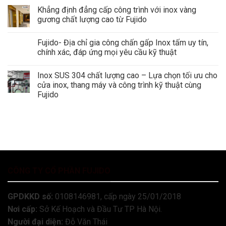
Khẳng định đẳng cấp công trình với inox vàng
gương chất lượng cao từ Fujido
Fujido- Địa chỉ gia công chấn gấp Inox tấm uy tín,
chính xác, đáp ứng mọi yêu cầu kỹ thuật
Inox SUS 304 chất lượng cao – Lựa chọn tối ưu cho
cửa inox, thang máy và công trình kỹ thuật cùng
Fujido
CÔNG TY CỔ PHẦN FUJIDO
GPDKKD số:
0108146981, cấp ngày 25/01/2018
Nơi cấp:
Sở Kế Hoạch và Đầu Tư TP Hà Nội.
Người đại diện:
Đỗ Văn Thái