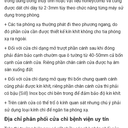
trong dùng bông thủy tĩnh hoặc vật liệu honeycomb và cũng
được dát chì dày từ 2-3mm tùy theo chức năng từng máy sử
dụng trong phòng.
+ Các tia phóng xạ thường phát đi theo phương ngang, do
đó phần cửa cần được thiết kế kín khít không cho tia phóng
xạ ra ngoài.
+ Đối với cửa chì dạng mở trượt phần cánh sau khi đóng
phải đảm bảo cạnh chườm qua ô tường từ 40-50mm cả bốn
cạnh của cánh cửa. Riêng phần chân cánh cửa được hạ âm
sàn xuống đất.
+ Đối với cửa chì dạng mở quay thì bốn chung quanh cánh
cũng phải được kín khít, riêng phần chân cánh cửa thì phải
có bậu (Sill) Inox bọc chì bên trong để đảm bảo độ kín khít.
+ Trên cánh cửa có thể trổ ô kính quan sát nhưng chú ý phải
sử dụng loại kính chì để ngăn tia phóng xạ.
Đị
a chỉ
phân phố
i cử
a chì bệ
nh việ
n uy tín