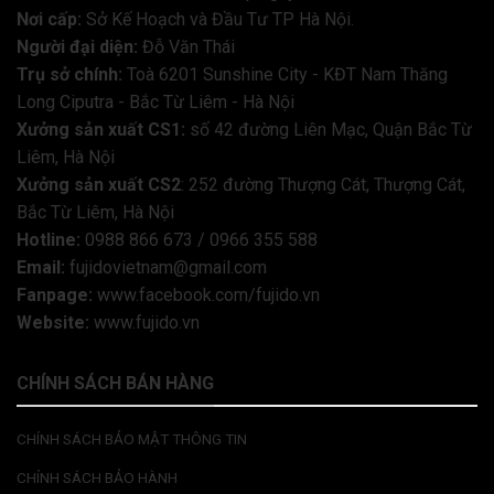
Nơi cấp:
Sở Kế Hoạch và Đầu Tư TP Hà Nội.
Người đại diện:
Đỗ Văn Thái
Trụ sở chính:
Toà 6201 Sunshine City - KĐT Nam Thăng
Long Ciputra - Bắc Từ Liêm - Hà Nội
Xưởng sản xuất CS1:
số 42 đường Liên Mạc, Quận Bắc Từ
Liêm, Hà Nội
Xưởng sản xuất CS2
: 252 đường Thượng Cát, Thượng Cát,
Bắc Từ Liêm, Hà Nội
Hotline:
0988 866 673 / 0966 355 588
Email:
fujidovietnam@gmail.com
Fanpage:
www.facebook.com/fujido.vn
Website:
www.fujido.vn
CHÍNH SÁCH BÁN HÀNG
CHÍNH SÁCH BẢO MẬT THÔNG TIN
CHÍNH SÁCH BẢO HÀNH