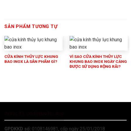
SẢN PHẨM TƯƠNG TỰ
CỬA KÍNH THỦY LỰC KHUNG
VÌ SAO CỬA KÍNH THỦY LỰC
BAO INOX LÀ SẢN PHẨM GÌ?
KHUNG BAO INOX NGÀY CÀNG
ĐƯỢC SỬ DỤNG RỘNG RÃI?
CÔNG TY CỔ PHẦN FUJIDO
GPDKKD số:
0108146981, cấp ngày 25/01/2018