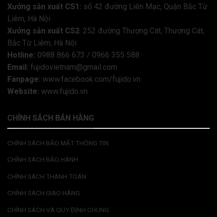
Xưởng sản xuất CS1:
số 42 đường Liên Mạc, Quận Bắc Từ
Liêm, Hà Nội
Xưởng sản xuất CS2
: 252 đường Thượng Cát, Thượng Cát,
Bắc Từ Liêm, Hà Nội
Hotline:
0988 866 673 / 0966 355 588
Email:
fujidovietnam@gmail.com
Fanpage:
www.facebook.com/fujido.vn
Website:
www.fujido.vn
CHÍNH SÁCH BÁN HÀNG
CHÍNH SÁCH BẢO MẬT THÔNG TIN
CHÍNH SÁCH BẢO HÀNH
CHÍNH SÁCH THANH TOÁN
CHÍNH SÁCH GIAO HÀNG
CHÍNH SÁCH VÀ QUY ĐỊNH CHUNG