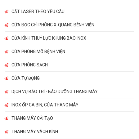
CẮT LASER THEO YÊU CẦU
CỬA BỌC CHÌ PHÒNG X-QUANG BỆNH VIỆN
CỬA KÍNH THUỶ LỰC KHUNG BAO INOX
CỬA PHÒNG MỔ BỆNH VIỆN
CỬA PHÒNG SẠCH
CỬA TỰ ĐỘNG
DỊCH VỤ BẢO TRÌ - BẢO DƯỠNG THANG MÁY
INOX ỐP CA BIN, CỬA THANG MÁY
THANG MÁY CẢI TẠO
THANG MÁY VÁCH KÍNH