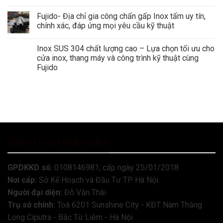
Fujido- Địa chỉ gia công chấn gấp Inox tấm uy tín,
chính xác, đáp ứng mọi yêu cầu kỹ thuật
Inox SUS 304 chất lượng cao – Lựa chọn tối ưu cho
cửa inox, thang máy và công trình kỹ thuật cùng
Fujido
CÔNG TY CỔ PHẦN FUJIDO
GPDKKD số:
0108146981, cấp ngày 25/01/2018
Nơi cấp:
Sở Kế Hoạch và Đầu Tư TP Hà Nội.
Người đại diện:
Đỗ Văn Thái
Trụ sở chính:
Toà 6201 Sunshine City - KĐT Nam Thăng
Long Ciputra - Bắc Từ Liêm - Hà Nội