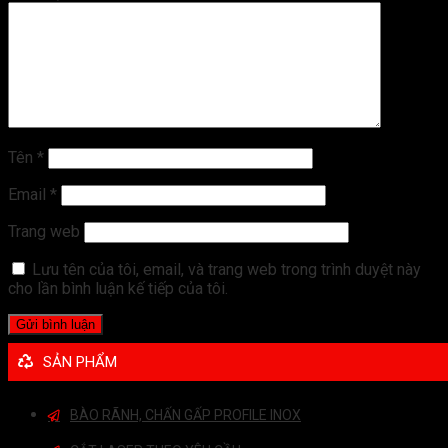
Tên
*
Email
*
Trang web
Lưu tên của tôi, email, và trang web trong trình duyệt này
cho lần bình luận kế tiếp của tôi.
SẢN PHẨM
BÀO RÃNH, CHẤN GẤP PROFILE INOX