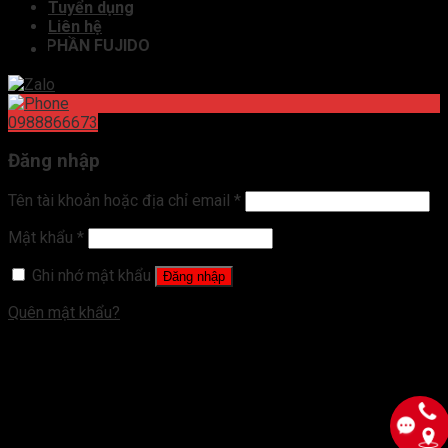
Tuyển dụng
Liên hệ
CỔ PHẦN FUJIDO
0988866673
Đăng nhập
Tên tài khoản hoặc địa chỉ email
*
Mật khẩu
*
Ghi nhớ mật khẩu
Đăng nhập
Quên mật khẩu?