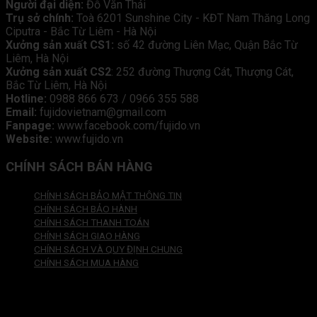
Người đại diện:
Đỗ Văn Thái
Trụ sở chính:
Toà 6201 Sunshine City - KĐT Nam Thăng Long
Ciputra - Bắc Từ Liêm - Hà Nội
Xưởng sản xuất CS1:
số 42 đường Liên Mạc, Quận Bắc Từ
Liêm, Hà Nội
Xưởng sản xuất CS2
: 252 đường Thượng Cát, Thượng Cát,
Bắc Từ Liêm, Hà Nội
Hotline:
0988 866 673 / 0966 355 588
Email:
fujidovietnam@gmail.com
Fanpage:
www.facebook.com/fujido.vn
Website:
www.fujido.vn
CHÍNH SÁCH BÁN HÀNG
CHÍNH SÁCH BẢO MẬT THÔNG TIN
CHÍNH SÁCH BẢO HÀNH
CHÍNH SÁCH THANH TOÁN
CHÍNH SÁCH GIAO HÀNG
CHÍNH SÁCH VÀ QUY ĐỊNH CHUNG
CHÍNH SÁCH MUA HÀNG