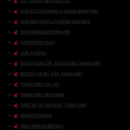
CẮT LASER THEO YÊU CẦU
CỬA BỌC CHÌ PHÒNG X-QUANG BỆNH VIỆN
CỬA KÍNH THUỶ LỰC KHUNG BAO INOX
CỬA PHÒNG MỔ BỆNH VIỆN
CỬA PHÒNG SẠCH
CỬA TỰ ĐỘNG
DỊCH VỤ BẢO TRÌ - BẢO DƯỠNG THANG MÁY
INOX ỐP CA BIN, CỬA THANG MÁY
THANG MÁY CẢI TẠO
THANG MÁY VÁCH KÍNH
THIẾT KẾ VÀ SẢN XUẤT THANG MÁY
UNCATEGORIZED
VÁCH KÍNH KHUNG INOX