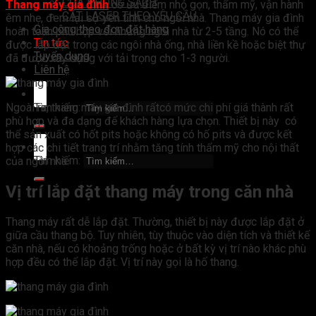
CỬA PHÒNG SẠCH
Thang máy gia đình
có ưu điểm nhỏ gọn, thẩm mỹ, vận hành
CẮT LASER THEO YÊU CẦU
êm nhẹ, đem lại sự yên tĩnh cho ngôi nhà. Thang máy gia đình
Gia công theo đơn đặt hàng
hoàn toàn phù hợp với những ngôi nhà từ 2-5 tầng. Nó có thể
Tin tức
được lắp đặt trong các ngôi nhà ống, nhà liền kề hoặc biệt thự
Tuyển dụng
đã được xây dựng với tải trọng cho 1-3 người.
Liên hệ
Ngoài ra, thang máy gia đình rấtcó mức chi phí giá thành rất
Tìm kiếm:
phù hợp và đa dạng để khách hàng lựa chọn. Thiết bị này có
thể sản xuất có hốt pits hoặc không có hố pits và được kết
hợp các chi tiết trang trí nhằm tăng tính thẩm mỹ cho nội thất
Tìm kiếm:
của ngôi nhà.
Vị trí lắp đặt thang máy trong căn nhà
Thang máy rất dễ lắp đặt. Thường, thiết bị này được lắp đặt ở
giữa cầu thang bộ. Tuy nhiên, tùy thuộc vào diện tích và thiết kế
căn nhà, nếu có khoảng trống hoặc ở bất kỳ vị trí nào khác phù
hợp đều có thể lắp đặt. Vị trí này gọi là hố thang.