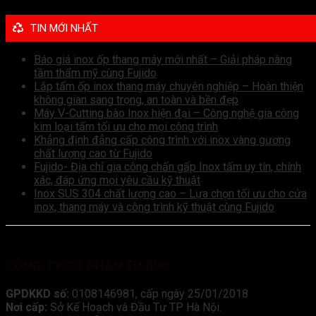
TIN MỚI NHẤT
Báo giá inox ốp thang máy mới nhất – Giải pháp nâng
tầm thẩm mỹ cùng Fujido
Lắp tấm ốp inox thang máy chuyên nghiệp – Hoàn thiện
không gian sang trọng, an toàn và bền đẹp
Máy V-Cutting bào Inox hiện đại – Công nghệ gia công
kim loại tấm tối ưu cho mọi công trình
Khẳng định đẳng cấp công trình với inox vàng gương
chất lượng cao từ Fujido
Fujido- Địa chỉ gia công chấn gấp Inox tấm uy tín, chính
xác, đáp ứng mọi yêu cầu kỹ thuật
Inox SUS 304 chất lượng cao – Lựa chọn tối ưu cho cửa
inox, thang máy và công trình kỹ thuật cùng Fujido
CÔNG TY CỔ PHẦN FUJIDO
GPDKKD số:
0108146981, cấp ngày 25/01/2018
Nơi cấp:
Sở Kế Hoạch và Đầu Tư TP Hà Nội.