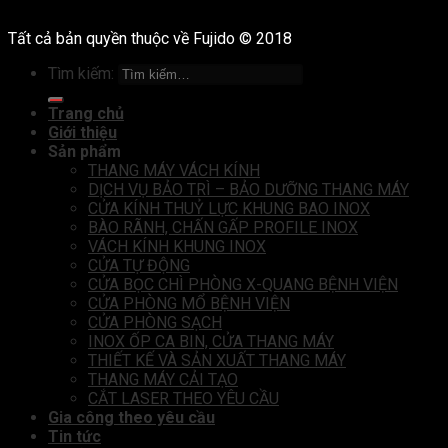
Tất cả bản quyền thuộc về Fujido © 2018
Tìm kiếm:
Trang chủ
Giới thiệu
Sản phẩm
THANG MÁY VÁCH KÍNH
DỊCH VỤ BẢO TRÌ – BẢO DƯỠNG THANG MÁY
CỬA KÍNH THUỶ LỰC KHUNG BAO INOX
BÀO RÃNH, CHẤN GẤP PROFILE INOX
VÁCH KÍNH KHUNG INOX
CỬA TỰ ĐỘNG
CỬA BỌC CHÌ PHÒNG X-QUANG BỆNH VIỆN
CỬA PHÒNG MỔ BỆNH VIỆN
CỬA PHÒNG SẠCH
INOX ỐP CA BIN, CỬA THANG MÁY
THIẾT KẾ VÀ SẢN XUẤT THANG MÁY
THANG MÁY CẢI TẠO
CẮT LASER THEO YÊU CẦU
Gia công theo yêu cầu
Tin tức