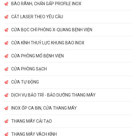
BÀO RÃNH, CHẤN GẤP PROFILE INOX
CẮT LASER THEO YÊU CẦU
CỬA BỌC CHÌ PHÒNG X-QUANG BỆNH VIỆN
CỬA KÍNH THUỶ LỰC KHUNG BAO INOX
CỬA PHÒNG MỔ BỆNH VIỆN
CỬA PHÒNG SẠCH
CỬA TỰ ĐỘNG
DỊCH VỤ BẢO TRÌ - BẢO DƯỠNG THANG MÁY
INOX ỐP CA BIN, CỬA THANG MÁY
THANG MÁY CẢI TẠO
THANG MÁY VÁCH KÍNH