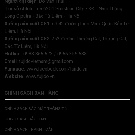
Người đại diện:
Đỗ Văn Thái
Trụ sở chính:
Toà 6201 Sunshine City - KĐT Nam Thăng
Long Ciputra - Bắc Từ Liêm - Hà Nội
Xưởng sản xuất CS1:
số 42 đường Liên Mạc, Quận Bắc Từ
Liêm, Hà Nội
Xưởng sản xuất CS2
: 252 đường Thượng Cát, Thượng Cát,
Bắc Từ Liêm, Hà Nội
Hotline:
0988 866 673 / 0966 355 588
Email:
fujidovietnam@gmail.com
Fanpage:
www.facebook.com/fujido.vn
Website:
www.fujido.vn
CHÍNH SÁCH BÁN HÀNG
CHÍNH SÁCH BẢO MẬT THÔNG TIN
CHÍNH SÁCH BẢO HÀNH
CHÍNH SÁCH THANH TOÁN