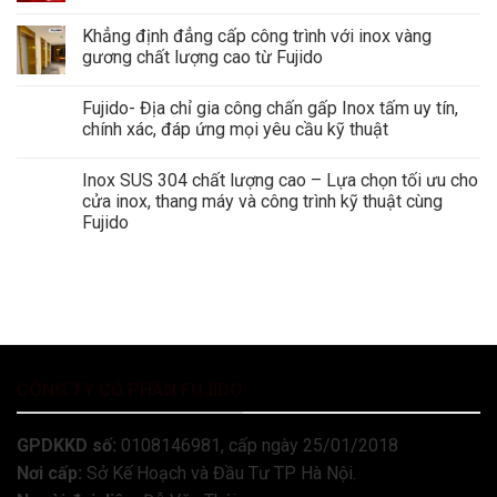
Khẳng định đẳng cấp công trình với inox vàng
gương chất lượng cao từ Fujido
Fujido- Địa chỉ gia công chấn gấp Inox tấm uy tín,
chính xác, đáp ứng mọi yêu cầu kỹ thuật
Inox SUS 304 chất lượng cao – Lựa chọn tối ưu cho
cửa inox, thang máy và công trình kỹ thuật cùng
Fujido
CÔNG TY CỔ PHẦN FUJIDO
GPDKKD số:
0108146981, cấp ngày 25/01/2018
Nơi cấp:
Sở Kế Hoạch và Đầu Tư TP Hà Nội.