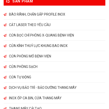
SẢN PHẨM
BÀO RÃNH, CHẤN GẤP PROFILE INOX
CẮT LASER THEO YÊU CẦU
CỬA BỌC CHÌ PHÒNG X-QUANG BỆNH VIỆN
CỬA KÍNH THUỶ LỰC KHUNG BAO INOX
CỬA PHÒNG MỔ BỆNH VIỆN
CỬA PHÒNG SẠCH
CỬA TỰ ĐỘNG
DỊCH VỤ BẢO TRÌ - BẢO DƯỠNG THANG MÁY
INOX ỐP CA BIN, CỬA THANG MÁY
THANG MÁY CẢI TẠO