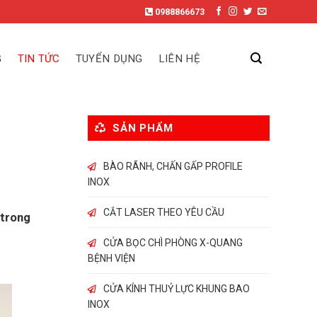
0988866673
G
TIN TỨC
TUYỂN DỤNG
LIÊN HỆ
SẢN PHẨM
BÀO RÃNH, CHẤN GẤP PROFILE
INOX
CẮT LASER THEO YÊU CẦU
 trong
CỬA BỌC CHÌ PHÒNG X-QUANG
BỆNH VIỆN
CỬA KÍNH THUỶ LỰC KHUNG BAO
INOX