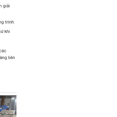
m giải
ng trình.
ứ khi
 các
àng liên