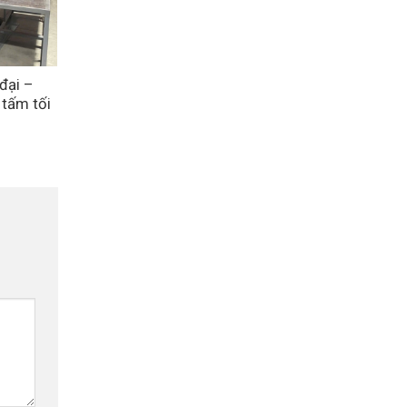
đại –
 tấm tối