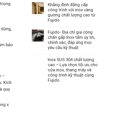
 trọng
Khẳng định đẳng cấp
công trình với inox vàng
gương chất lượng cao từ
Fujido
 dừng,
Fujido- Địa chỉ gia công
chấn gấp Inox tấm uy tín,
chính xác, đáp ứng mọi
đảm bảo
yêu cầu kỹ thuật
Inox SUS 304 chất lượng
cao – Lựa chọn tối ưu cho
cửa inox, thang máy và
công trình kỹ thuật cùng
y –
Fujido
. Kích
và quy
ộng x