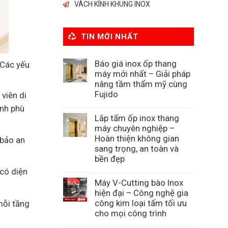
VÁCH KÍNH KHUNG INOX
TIN MỚI NHẤT
Báo giá inox ốp thang
 Các yếu
máy mới nhất – Giải pháp
nâng tầm thẩm mỹ cùng
Fujido
viên di
nh phù
Lắp tấm ốp inox thang
máy chuyên nghiệp –
Hoàn thiện không gian
 bảo an
sang trọng, an toàn và
bền đẹp
 có diện
Máy V-Cutting bào Inox
hiện đại – Công nghệ gia
công kim loại tấm tối ưu
mỗi tầng
cho mọi công trình