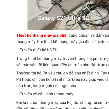
Thiết kế thang máy gia đình
đúng chuẩn sẽ đảm bảo
thang máy. Khi thiết kế thang máy gia đình, Fujido s
– Tư vấn thiết kế hố Pit
Trong thiết kế thang máy truyền thống, hố pit là m
với các vấn đề liên quan đến an toàn như đứt trục c
Thường thì hố Pit yêu cầu có độ sâu nhất định. Tuy
Pit hoặc chỉ cần hố pit rất nhỏ. Điều này giúp việ
cấu trúc, long mạch của ngôi nhà.
– Tư vấn về cấu hình thang máy
Khi lựa chọn thang máy của Fujido, chúng tôi sẽ tư 
đặt, số tầng, độ cao công trình, nhu cầu di chuyển