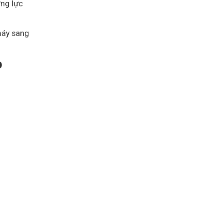
ờng lực
máy sang
o