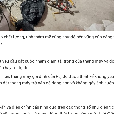
 chất lượng, tính thẩm mỹ cũng như độ bền vững của công 
ẽ:
ột yêu cầu bắt buộc nhằm giảm tải trọng của thang máy và đố
áp hay rơi tự do.
 nhiên, thang máy gia đình của Fujido được thiết kế không yê
c lắp đặt thang máy trở nên dễ dàng hơn và không gây ảnh hưở
vấn và điều chỉnh cấu hình dựa trên các thông số như diện tíc
 và số lượng người sử dụng đồng thời trong cùng một thời điể