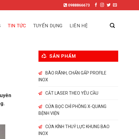
0988866673
G
TIN TỨC
TUYỂN DỤNG
LIÊN HỆ
SẢN PHẨM
BÀO RÃNH, CHẤN GẤP PROFILE
INOX
CẮT LASER THEO YÊU CẦU
huyên
ng.
CỬA BỌC CHÌ PHÒNG X-QUANG
BỆNH VIỆN
CỬA KÍNH THUỶ LỰC KHUNG BAO
INOX