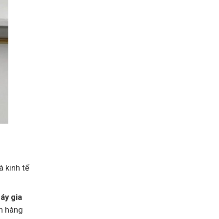
 kinh tế
áy gia
ch hàng