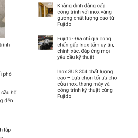
Khẳng định đẳng cấp
công trình với inox vàng
gương chất lượng cao từ
Fujido
Fujido- Địa chỉ gia công
trình
chấn gấp Inox tấm uy tín,
chính xác, đáp ứng mọi
yêu cầu kỹ thuật
Inox SUS 304 chất lượng
i phó
cao – Lựa chọn tối ưu cho
cửa inox, thang máy và
công trình kỹ thuật cùng
u cầu hố
Fujido
ng đến
h lắp
m.