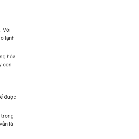
. Với
ho lạnh
àng hóa
y còn
hể được
 trong
vẫn là