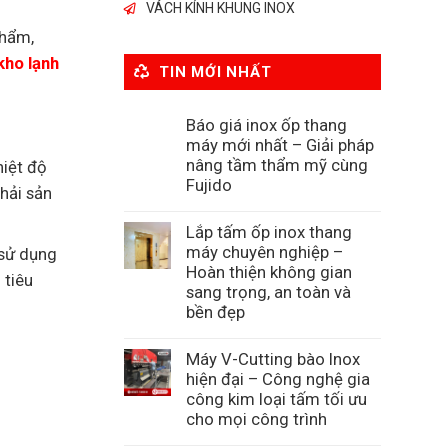
VÁCH KÍNH KHUNG INOX
phẩm,
kho lạnh
TIN MỚI NHẤT
Báo giá inox ốp thang
máy mới nhất – Giải pháp
nâng tầm thẩm mỹ cùng
hiệt độ
Fujido
hải sản
Lắp tấm ốp inox thang
máy chuyên nghiệp –
 sử dụng
Hoàn thiện không gian
 tiêu
sang trọng, an toàn và
bền đẹp
Máy V-Cutting bào Inox
hiện đại – Công nghệ gia
công kim loại tấm tối ưu
cho mọi công trình