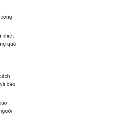
 công
ì nhiệt
ong quá
 cách
 và bảo
 bảo
 người