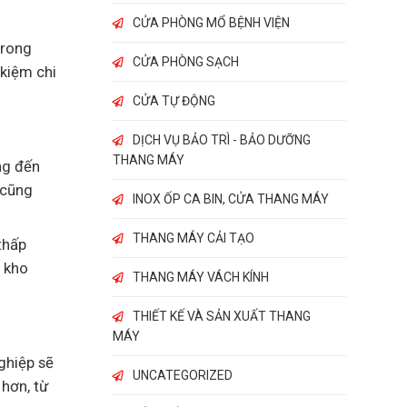
CỬA PHÒNG MỔ BỆNH VIỆN
trong
CỬA PHÒNG SẠCH
 kiệm chi
CỬA TỰ ĐỘNG
DỊCH VỤ BẢO TRÌ - BẢO DƯỠNG
THANG MÁY
ng đến
 cũng
INOX ỐP CA BIN, CỬA THANG MÁY
THANG MÁY CẢI TẠO
thấp
a kho
THANG MÁY VÁCH KÍNH
THIẾT KẾ VÀ SẢN XUẤT THANG
MÁY
ghiệp sẽ
UNCATEGORIZED
hơn, từ