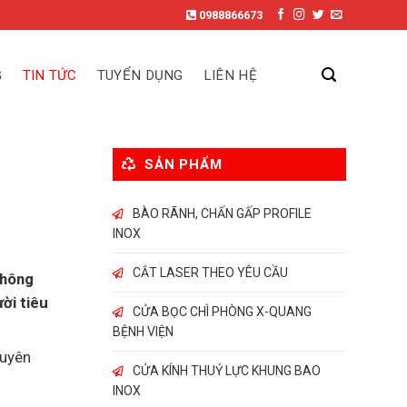
0988866673
G
TIN TỨC
TUYỂN DỤNG
LIÊN HỆ
SẢN PHẨM
BÀO RÃNH, CHẤN GẤP PROFILE
INOX
CẮT LASER THEO YÊU CẦU
không
ời tiêu
CỬA BỌC CHÌ PHÒNG X-QUANG
BỆNH VIỆN
guyên
CỬA KÍNH THUỶ LỰC KHUNG BAO
INOX