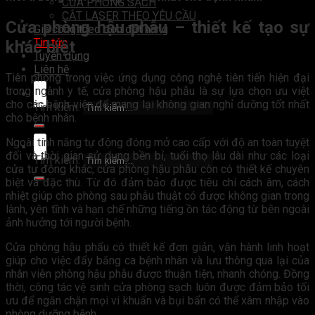
CỬA PHÒNG SẠCH
CẮT LASER THEO YÊU CẦU
Cửa phòng hậu phẫu – thiết kế tạo sự
Gia công theo đơn đặt hàng
Tin tức
khác biệt
Tuyển dụng
Liên hệ
Tiên phong trong việc ứng dụng công nghệ tiên tiến hiện đại
trong ngành y tế, cửa phòng hậu phẫu là sự lựa chọn ưu việt
cho các bệnh viện để mang lại không gian nghỉ dưỡng tốt nhất
Tìm kiếm:
cho bệnh nhân.
Ngoài tính năng tự động đóng mở cao cấp với độ an toàn tuyệt
đối và thời gian sử dụng bền bỉ, tuổi thọ lâu dài như các loại
Tìm kiếm:
cửa tự động khác, cửa phòng hậu phẫu còn có thiết kế chuyên
biệt và đặc thù. Từ đó đảm bảo được tiêu chí cách âm, cách
nhiệt giúp cho phòng sau phẫu thuật có được không gian trong
lành, yên tĩnh và hạn chế những tiếng ồn tác động từ bên ngoài
ảnh hưởng tới người bệnh.
Cửa phòng hậu phẩu có thiết kế đơn giản, vận hành linh hoạt
giúp cho việc đẩy băng ca bệnh nhân và lưu thông qua lại của
nhân viên phòng hậu phẫu được thuận tiện, nhanh chóng. Đồng
thời, công tác vệ sinh cửa phòng sạch luôn được đảm bảo tối
ưu để ngăn chặn mọi vi khuẩn và bụi bẩn có thể xâm nhập vào
phòng dưỡng bệnh.