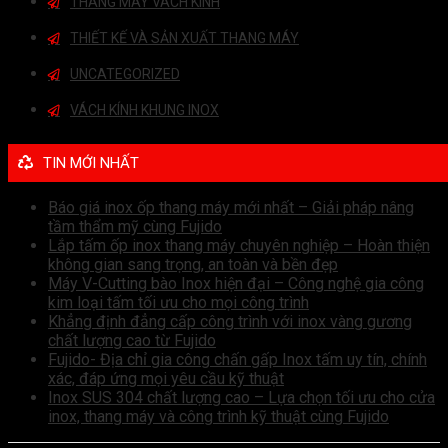
THANG MÁY VÁCH KÍNH
THIẾT KẾ VÀ SẢN XUẤT THANG MÁY
UNCATEGORIZED
VÁCH KÍNH KHUNG INOX
TIN MỚI NHẤT
Báo giá inox ốp thang máy mới nhất – Giải pháp nâng
tầm thẩm mỹ cùng Fujido
Lắp tấm ốp inox thang máy chuyên nghiệp – Hoàn thiện
không gian sang trọng, an toàn và bền đẹp
Máy V-Cutting bào Inox hiện đại – Công nghệ gia công
kim loại tấm tối ưu cho mọi công trình
Khẳng định đẳng cấp công trình với inox vàng gương
chất lượng cao từ Fujido
Fujido- Địa chỉ gia công chấn gấp Inox tấm uy tín, chính
xác, đáp ứng mọi yêu cầu kỹ thuật
Inox SUS 304 chất lượng cao – Lựa chọn tối ưu cho cửa
inox, thang máy và công trình kỹ thuật cùng Fujido